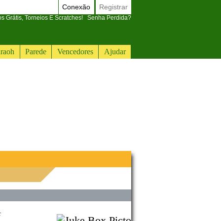
Conexão
Registrar
 Grátis, Torneios E Scratches!
Senha Perdida?
raoh
Parede
Vencedores
Ajudar
r