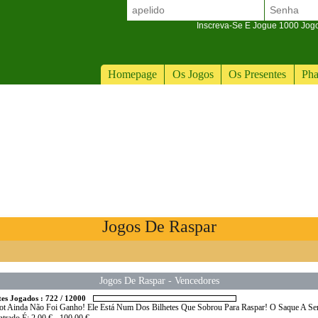
Inscreva-Se E Jogue 1000 Jogos
Homepage
Os Jogos
Os Presentes
Pha
Jogos De Raspar
Jogos De Raspar
-
Vencedores
tes Jogados :
722
/
12000
ot Ainda Não Foi Ganho! Ele Está Num Dos Bilhetes Que Sobrou Para Raspar! O Saque A Se
trado É: 2,00 € - 100,00 €