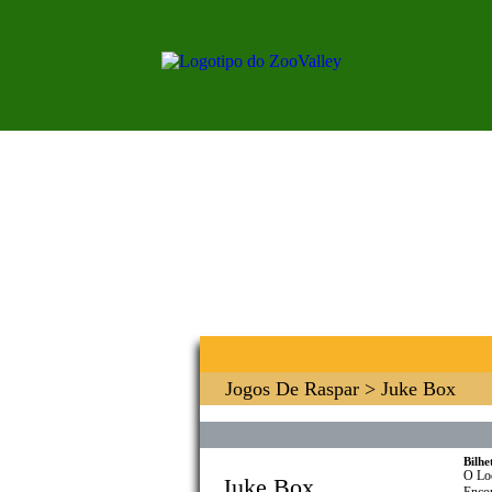
Jogos De Raspar
> Juke Box
Bilhe
O Lo
Juke Box
Encon