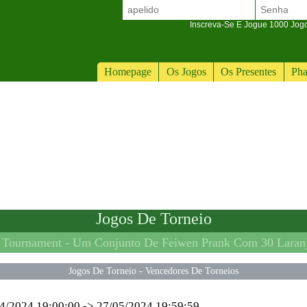
Inscreva-Se E Jogue 1000 Jogos
Homepage
Os Jogos
Os Presentes
Pha
Jogos De Torneio
 Tournament -
Um Conjunto De Feiwen Prank Com 30 Laranjas De Plástico Falsas Realistas Para Decorações De Festas De Halloween
Jogos De Torneio
-
Vencedores De Torneios
4/2024 19:00:00
->
27/05/2024 19:59:59