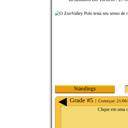
Standings
Grade #5 :
Começar:
21/06
Clique em uma ca