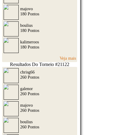
majovo
180 Pontos
boulius
180 Pontos
kalimeroos
180 Pontos
Veja mais
Resultados Do Torneio #21122
chrisg66
260 Pontos
galenor
260 Pontos
majovo
260 Pontos
boulius
260 Pontos