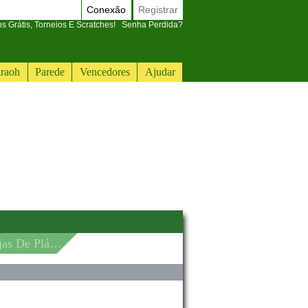
Conexão
Registrar
 Grátis, Torneios E Scratches!
Senha Perdida?
raoh
Parede
Vencedores
Ajudar
 Para Crianças E Adultos