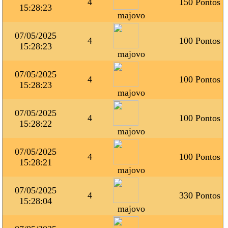
4
150 Pontos
15:28:23
majovo
07/05/2025
4
100 Pontos
15:28:23
majovo
07/05/2025
4
100 Pontos
15:28:23
majovo
07/05/2025
4
100 Pontos
15:28:22
majovo
07/05/2025
4
100 Pontos
15:28:21
majovo
07/05/2025
4
330 Pontos
15:28:04
majovo