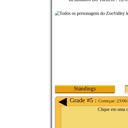
Standings
Grade #5 :
Começar:
23/06
Clique em uma ca