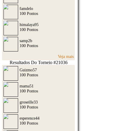
famdelo
100 Pontos
himalaya95
100 Pontos
samp2b
100 Pontos
Veja mais
Resultados Do Torneio #21036
Guizmo57
100 Pontos
mama51
100 Pontos
groseille33
100 Pontos
esperence44
100 Pontos