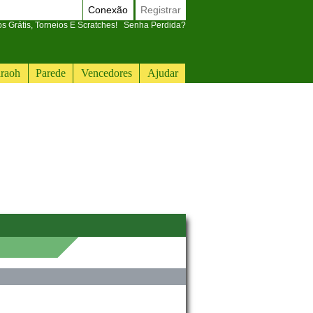
Conexão
Registrar
 Grátis, Torneios E Scratches!
Senha Perdida?
raoh
Parede
Vencedores
Ajudar