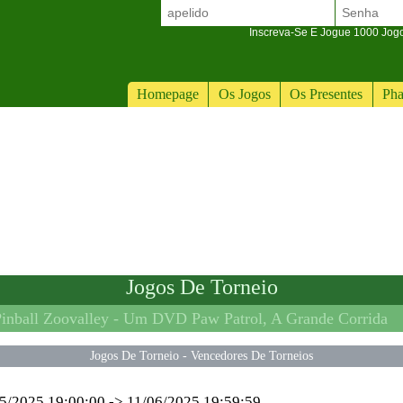
Inscreva-Se E Jogue 1000 Jogos
Homepage
Os Jogos
Os Presentes
Pha
Jogos De Torneio
inball Zoovalley -
Um DVD Paw Patrol, A Grande Corrida
Jogos De Torneio
-
Vencedores De Torneios
5/2025 19:00:00
->
11/06/2025 19:59:59