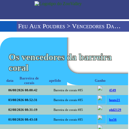
Feu Aux Poudres
> Vencedores Da Barreira De Corais
Os vencedores da barreira
coral
Barreira de
data
apelido
Ganho
corais
06/08/2026 08:00:42
Barreira de corais #85
4549
03/08/2026 08:52:31
Barreira de corais #85
heute21
02/08/2026 08:31:19
Barreira de corais #85
phil2129
01/08/2026 08:43:18
Barreira de corais #85
loe56