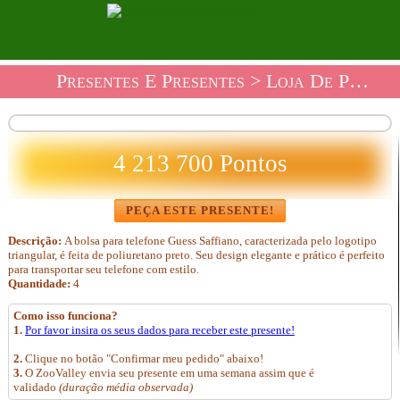
Presentes E Presentes
>
Loja De Presentes Malas E Acessórios
4 213 700 Pontos
PEÇA ESTE PRESENTE!
Descrição:
A bolsa para telefone Guess Saffiano, caracterizada pelo logotipo
triangular, é feita de poliuretano preto. Seu design elegante e prático é perfeito
para transportar seu telefone com estilo.
Quantidade:
4
Como isso funciona?
1.
Por favor insira os seus dados para receber este presente!
2.
Clique no botão "Confirmar meu pedido" abaixo!
3.
O ZooValley envia seu presente em uma semana assim que é
validado
(duração média observada)