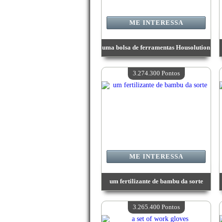
ME INTERESSA
uma bolsa de ferramentas Housolution
Valor:
3 307 100 Pontos
Quantidade disponível:
4
3.274.300 Pontos
ME INTERESSA
um fertilizante de bambu da sorte
Valor:
3 274 300 Pontos
Quantidade disponível:
4
3.265.400 Pontos