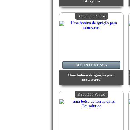
Glitzglam
Valor:
3 727 600 Pontos
Quantidade disponível:
4
3.452.300 Pontos
ME INTERESSA
Uma bobina de ignição para
motosserra
Valor:
3 452 300 Pontos
Quantidade disponível:
4
3.307.100 Pontos