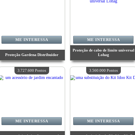
ME INTERESSA
ME INTERESSA
Proteção de cabo de limite universal
Proteção Gardena Distribuidor
Lohag
Valor:
4 063 000 Pontos
Valor:
3 913 700 Pontos
Quantidade disponível:
4
Quantidade disponível:
4
3.727.600 Pontos
3.560.000 Pontos
ME INTERESSA
ME INTERESSA