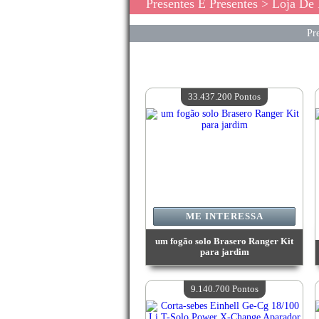
Presentes E Presentes
> Loja De P
Pre
33.437.200 Pontos
ME INTERESSA
um fogão solo Brasero Ranger Kit
para jardim
Valor:
33 437 200 Pontos
Quantidade disponível:
4
9.140.700 Pontos