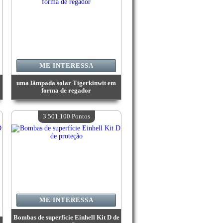
ME INTERESSA
uma lâmpada solar Tigerkinwit em
forma de regador
Valor:
3 813 900 Pontos
Quantidade disponível:
4
3.501.100 Pontos
ME INTERESSA
Bombas de superfície Einhell Kit D de