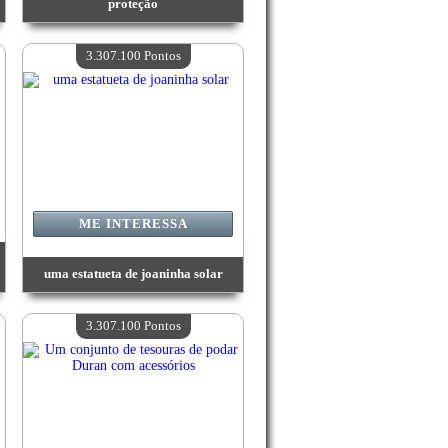
proteção
Valor:
3 501 100 Pontos
Quantidade disponível:
4
3.307.100 Pontos
ME INTERESSA
uma estatueta de joaninha solar
Valor:
3 307 100 Pontos
Quantidade disponível:
4
3.307.100 Pontos