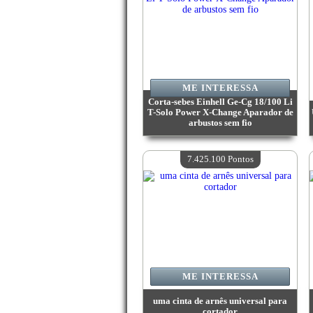
ME INTERESSA
Corta-sebes Einhell Ge-Cg 18/100 Li
T-Solo Power X-Change Aparador de
arbustos sem fio
Valor:
9 140 700 Pontos
Quantidade disponível:
4
7.425.100 Pontos
ME INTERESSA
uma cinta de arnês universal para
cortador