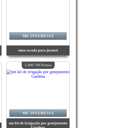
ME INTERESSA
uma escada para jacuzzi
Valor:
7 617 000 Pontos
Quantidade disponível:
4
5.400.700 Pontos
ME INTERESSA
um kit de irrigação por gotejamento
Gardena