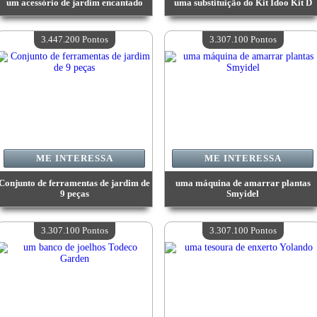
um acessório de jardim encantado
uma substituição do Kit Idoo Kit D
Valor:
3 727 600 Pontos
Valor:
3 560 000 Pontos
Quantidade disponível:
4
Quantidade disponível:
4
3.447.200 Pontos
3.307.100 Pontos
ME INTERESSA
ME INTERESSA
Conjunto de ferramentas de jardim de
uma máquina de amarrar plantas
9 peças
Smyidel
Valor:
3 447 200 Pontos
Valor:
3 307 100 Pontos
Quantidade disponível:
4
Quantidade disponível:
4
3.307.100 Pontos
3.307.100 Pontos