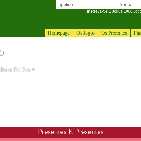
Inscreva-Se E Jogue 1000 Jogos
Homepage
Os Jogos
Os Presentes
Pha
O
 Bose S1 Pro +
Presentes E Presentes