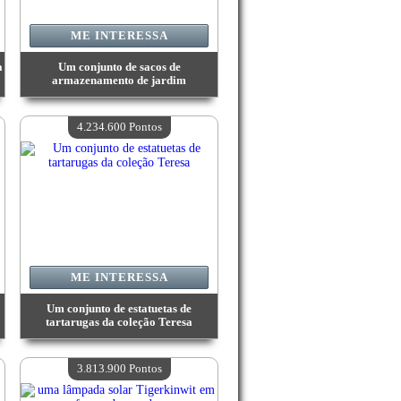
ME INTERESSA
a
Um conjunto de sacos de
armazenamento de jardim
Valor:
4 488 600 Pontos
Quantidade disponível:
4
4.234.600 Pontos
ME INTERESSA
Um conjunto de estatuetas de
tartarugas da coleção Teresa
Valor:
4 234 600 Pontos
Quantidade disponível:
4
3.813.900 Pontos