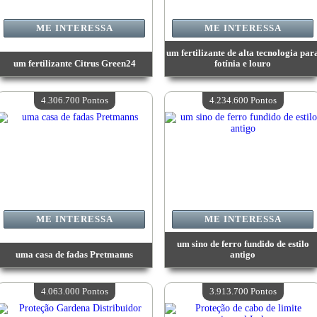
ME INTERESSA
ME INTERESSA
um fertilizante de alta tecnologia par
um fertilizante Citrus Green24
fotínia e louro
Valor:
4 544 000 Pontos
Valor:
4 544 000 Pontos
Quantidade disponível:
4
Quantidade disponível:
4
4.306.700 Pontos
4.234.600 Pontos
ME INTERESSA
ME INTERESSA
um sino de ferro fundido de estilo
uma casa de fadas Pretmanns
antigo
Valor:
4 306 700 Pontos
Valor:
4 234 600 Pontos
Quantidade disponível:
4
Quantidade disponível:
4
4.063.000 Pontos
3.913.700 Pontos