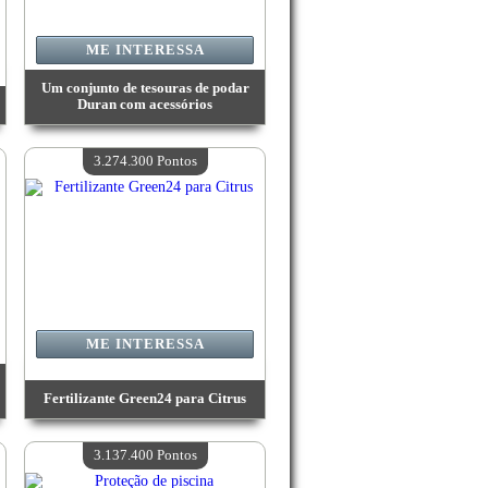
ME INTERESSA
Um conjunto de tesouras de podar
Duran com acessórios
Valor:
3 307 100 Pontos
Quantidade disponível:
4
3.274.300 Pontos
ME INTERESSA
Fertilizante Green24 para Citrus
Valor:
3 274 300 Pontos
Quantidade disponível:
4
3.137.400 Pontos