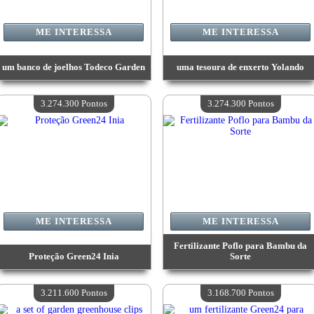
ME INTERESSA
ME INTERESSA
um banco de joelhos Todeco Garden
uma tesoura de enxerto Yolando
Valor:
3 307 100 Pontos
Valor:
3 307 100 Pontos
Quantidade disponível:
4
Quantidade disponível:
4
3.274.300 Pontos
3.274.300 Pontos
ME INTERESSA
ME INTERESSA
Fertilizante Poflo para Bambu da
Proteção Green24 Inia
Sorte
Valor:
3 274 300 Pontos
Valor:
3 274 300 Pontos
Quantidade disponível:
4
Quantidade disponível:
4
3.211.600 Pontos
3.168.700 Pontos