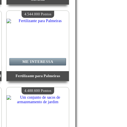
Valor:
5 400 700 Pontos
Quantidade disponível:
4
4.544.000 Pontos
ME INTERESSA
l
Fertilizante para Palmeiras
Valor:
4 544 000 Pontos
Quantidade disponível:
4
4.488.600 Pontos