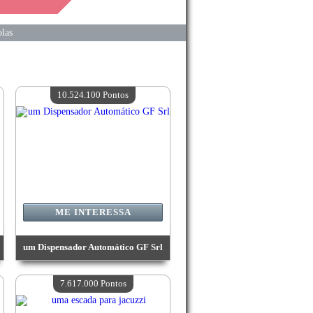
las
10.524.100 Pontos
ME INTERESSA
um Dispensador Automático GF Srl
Valor:
10 524 100 Pontos
Quantidade disponível:
4
7.617.000 Pontos