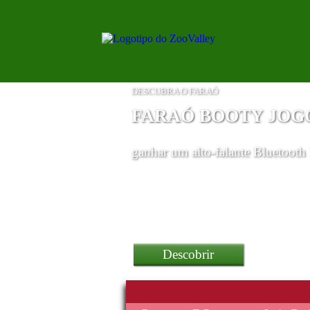
DESCUBRA O FARAÓ
FARAÓ BOOTY JOG
ganhar
um alto-falante Bluetooth
Descobrir