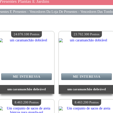
resentes Plantas E Jardins
sentes E Presentes
-
Vencedores Da Loja De Presentes
-
Vencedores Das Tombo
24.076.100 Pontos
23.702.300 Pontos
ME INTERESSA
ME INTERESSA
um caramanchão dobrável
um caramanchão dobrável
Valor:
24 076 100 Pontos
Valor:
23 702 300 Pontos
Quantidade disponível:
4
Quantidade disponível:
4
8.463.200 Pontos
8.463.200 Pontos