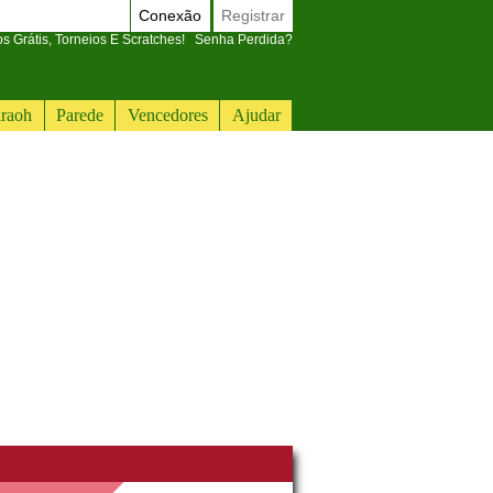
Conexão
Registrar
 Grátis, Torneios E Scratches!
Senha Perdida?
raoh
Parede
Vencedores
Ajudar