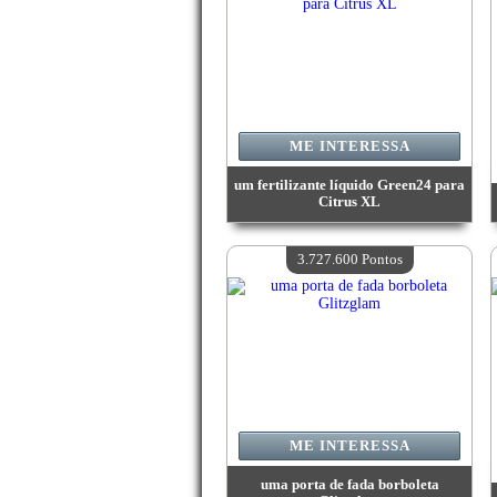
ME INTERESSA
um fertilizante líquido Green24 para
Citrus XL
Valor:
4 231 200 Pontos
Quantidade disponível:
4
3.727.600 Pontos
ME INTERESSA
uma porta de fada borboleta