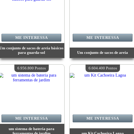
ME INTERESSA
ME INTERESSA
Um conjunto de sacos de areia básicos
para guarda-sol
Um conjunto de sacos de areia
Valor:
8 463 200 Pontos
Valor:
8 463 200 Pontos
Quantidade disponível:
4
Quantidade disponível:
4
6.956.800 Pontos
6.604.400 Pontos
ME INTERESSA
ME INTERESSA
um sistema de bateria para
ferramentas de jardim
um Kit Cachoeira Lagoa