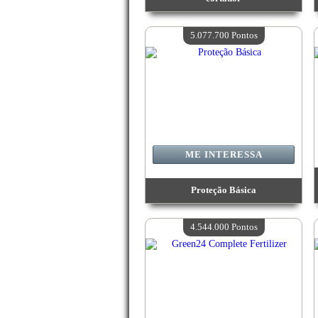
Valor:
7 425 100 Pontos
Quantidade disponível:
4
5.077.700 Pontos
ME INTERESSA
Proteção Básica
Valor:
5 077 700 Pontos
Quantidade disponível:
4
4.544.000 Pontos