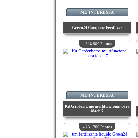
ME INTERESSA
Green24 Complete Fertilizer
Valor:
4 544 000 Pontos
Quantidade disponível:
4
4.318.900 Pontos
ME INTERESSA
Kit Gardenhome multifuncional para
idade 7
Valor:
4 318 900 Pontos
Quantidade disponível:
4
4.231.200 Pontos