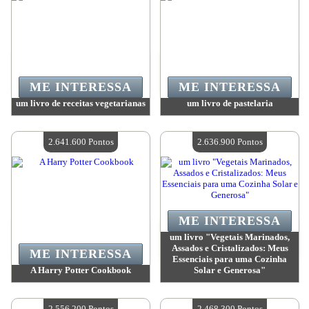
ME INTERESSA
ME INTERESSA
um livro de receitas vegetarianas
um livro de pastelaria
Valor:
3 064 500 Pontos
Valor:
2 646 000 Pontos
Quantidade disponível:
4
Quantidade disponível:
4
2.641.600 Pontos
2.636.900 Pontos
ME INTERESSA
um livro "Vegetais Marinados,
Assados ​​e Cristalizados: Meus
ME INTERESSA
Essenciais para uma Cozinha
A Harry Potter Cookbook
Solar e Generosa"
Valor:
2 641 600 Pontos
Valor:
2 636 900 Pontos
Quantidade disponível:
4
Quantidade disponível:
4
2.556.200 Pontos
2.468.300 Pontos