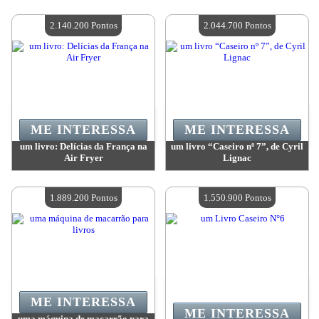
Valor:
2 214 300 Pontos
Valor:
2 143 200 Pontos
Quantidade disponível:
4
Quantidade disponível:
4
2.140.200 Pontos
2.044.700 Pontos
ME INTERESSA
ME INTERESSA
um livro: Delícias da França na
um livro “Caseiro nº 7”, de Cyril
Air Fryer
Lignac
Valor:
2 140 200 Pontos
Valor:
2 044 700 Pontos
Quantidade disponível:
4
Quantidade disponível:
4
1.889.200 Pontos
1.550.900 Pontos
ME INTERESSA
ME INTERESSA
uma máquina de macarrão para