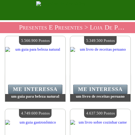
Presentes E Presentes
> Loja De Presentes Livros Cozinha
5.566.900 Pontos
5.349.500 Pontos
ME INTERESSA
ME INTERESSA
um guia para beleza natural
um livro de receitas peruano
Valor:
5 566 900 Pontos
Valor:
5 349 500 Pontos
Quantidade disponível:
4
Quantidade disponível:
4
4.749.600 Pontos
4.637.500 Pontos