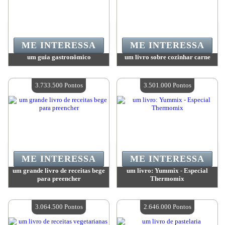
ME INTERESSA
ME INTERESSA
um guia gastronômico
um livro sobre cozinhar carne
Valor:
4 749 600 Pontos
Valor:
4 637 500 Pontos
Quantidade disponível:
4
Quantidade disponível:
4
3.733.500 Pontos
3.501.000 Pontos
ME INTERESSA
ME INTERESSA
um grande livro de receitas bege
um livro: Yummix - Especial
para preencher
Thermomix
Valor:
3 733 500 Pontos
Valor:
3 501 000 Pontos
Quantidade disponível:
4
Quantidade disponível:
4
3.064.500 Pontos
2.646.000 Pontos