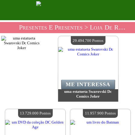
Presentes E Presentes
> Loja De Recordações Da DC Comics
29.494.700 Pontos
ME INTERESSA
uma estatueta Swarovski Dc
Comics Joker
Valor:
29 494 700 Pontos
Quantidade disponível:
4
13.729.000 Pontos
11.957.900 Pontos