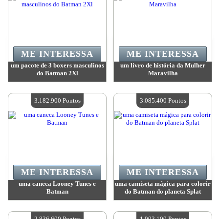
ME INTERESSA
ME INTERESSA
um pacote de 3 boxers masculinos
um livro de história da Mulher
do Batman 2Xl
Maravilha
Valor:
3 842 100 Pontos
Valor:
3 681 700 Pontos
Quantidade disponível:
4
Quantidade disponível:
4
3.182.900 Pontos
3.085.400 Pontos
ME INTERESSA
ME INTERESSA
uma caneca Looney Tunes e
uma camiseta mágica para colorir
Batman
do Batman do planeta Splat
Valor:
3 182 900 Pontos
Valor:
3 085 400 Pontos
Quantidade disponível:
4
Quantidade disponível:
4
2.836.600 Pontos
1.903.100 Pontos