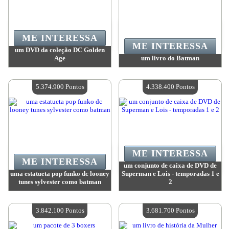
ME INTERESSA
ME INTERESSA
um DVD da coleção DC Golden
Age
um livro do Batman
Valor:
13 729 000 Pontos
Valor:
11 957 900 Pontos
Quantidade disponível:
4
Quantidade disponível:
4
5.374.900 Pontos
4.338.400 Pontos
ME INTERESSA
ME INTERESSA
um conjunto de caixa de DVD de
uma estatueta pop funko dc looney
Superman e Lois - temporadas 1 e
tunes sylvester como batman
2
Valor:
5 374 900 Pontos
Valor:
4 338 400 Pontos
Quantidade disponível:
4
Quantidade disponível:
4
3.842.100 Pontos
3.681.700 Pontos