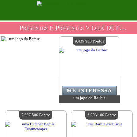
Presentes E Presentes
> Loja De Presentes Da Barbie
9.439.900 Pontos
ME INTERESSA
um jogo da Barbie
Valor:
9 439 900 Pontos
Quantidade disponível:
4
7.607.500 Pontos
6.293.100 Pontos