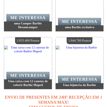
ME INTERESSA
ME INTERESSA
uma Camper Barbie
Dreamcamper
uma Barbie exclusiva
Valor:
7 607 500 Pontos
Valor:
6 293 100 Pontos
Quantidade disponível:
4
Quantidade disponível:
4
2.053.400 Pontos
1.944.700 Pontos
ME INTERESSA
ME INTERESSA
Uma caixa com 12 canetas de
colorir Barbie Maped
Uma bijuteria da Barbie
Valor:
2 053 400 Pontos
Valor:
1 944 700 Pontos
Quantidade disponível:
4
Quantidade disponível:
4
ENVIO DE PRESENTES EM 24H! RECEPÇÃO EM 1
SEMANA MAX!