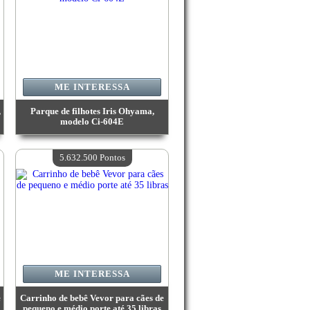
ME INTERESSA
,
Parque de filhotes Iris Ohyama,
modelo Ci-604E
Valor:
9 656 900 Pontos
Quantidade disponível:
4
5.632.500 Pontos
ME INTERESSA
e
Carrinho de bebê Vevor para cães de
pequeno e médio porte até 35 libras