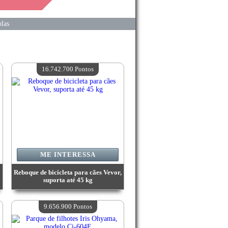
las
16.742.700 Pontos
ME INTERESSA
Reboque de bicicleta para cães Vevor,
suporta até 45 kg
Valor:
16 742 700 Pontos
Quantidade disponível:
4
9.656.900 Pontos