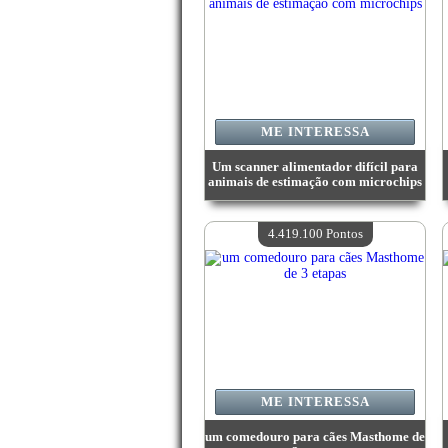
ME INTERESSA
Um scanner alimentador difícil para
animais de estimação com microchips
Valor:
4 528 800 Pontos
Quantidade disponível:
4
4.419.100 Pontos
ME INTERESSA
um comedouro para cães Masthome de