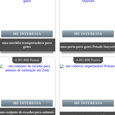
ME INTERESSA
ME INTERESSA
uma mochila transportadora para
gatos
uma porta para gatos Petsafe Staywel
Valor:
4 446 100 Pontos
Valor:
4 446 100 Pontos
Quantidade disponível:
4
Quantidade disponível:
4
4.361.800 Pontos
4.361.800 Pontos
ME INTERESSA
ME INTERESSA
um conjunto de escadas para animais