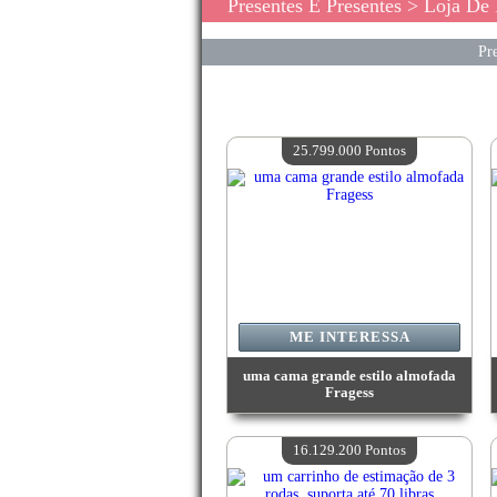
Presentes E Presentes
> Loja De 
Pre
25.799.000 Pontos
ME INTERESSA
uma cama grande estilo almofada
Fragess
Valor:
25 799 000 Pontos
Quantidade disponível:
4
16.129.200 Pontos