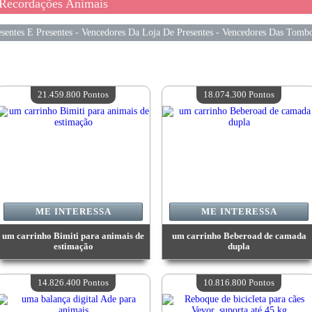
Recordações Animais
sentes E Presentes
-
Vencedores Da Loja De Presentes
-
Vencedores Das Tombo
21.459.800 Pontos
18.074.300 Pontos
ME INTERESSA
ME INTERESSA
um carrinho Bimiti para animais de
um carrinho Beberoad de camada
estimação
dupla
Valor:
21 459 800 Pontos
Valor:
18 074 300 Pontos
Quantidade disponível:
4
Quantidade disponível:
4
14.826.400 Pontos
10.816.800 Pontos