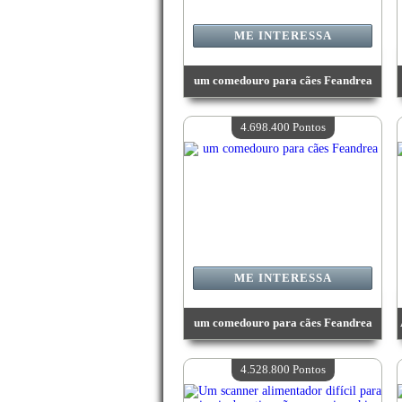
ME INTERESSA
um comedouro para cães Feandrea
Valor:
5 036 700 Pontos
Quantidade disponível:
4
4.698.400 Pontos
ME INTERESSA
um comedouro para cães Feandrea
Valor:
4 698 400 Pontos
Quantidade disponível:
4
4.528.800 Pontos