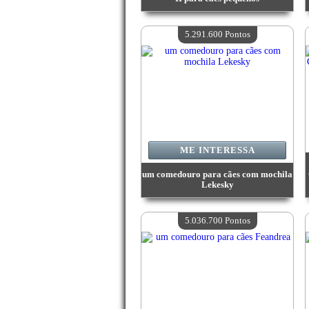
Valor:
7 398 900 Pontos
Quantidade disponível:
4
5.291.600 Pontos
ME INTERESSA
um comedouro para cães com mochila
Lekesky
Valor:
5 291 600 Pontos
Quantidade disponível:
4
5.036.700 Pontos