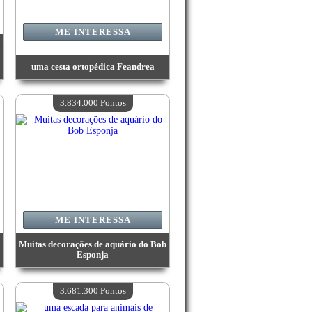
ME INTERESSA
uma cesta ortopédica Feandrea
Valor:
3 938 200 Pontos
Quantidade disponível:
4
3.834.000 Pontos
ME INTERESSA
Muitas decorações de aquário do Bob
Esponja
Valor:
3 834 000 Pontos
Quantidade disponível:
4
3.681.300 Pontos