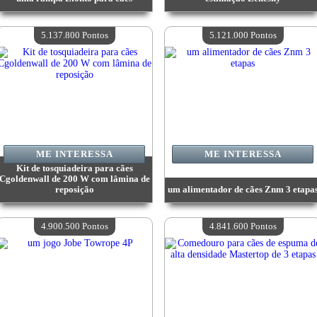
Valor:
6 220 600 Pontos
Valor:
5 910 800 Pontos
Quantidade disponível:
4
Quantidade disponível:
4
5.137.800 Pontos
5.121.000 Pontos
ME INTERESSA
ME INTERESSA
Kit de tosquiadeira para cães
Cgoldenwall de 200 W com lâmina de
reposição
um alimentador de cães Znm 3 etapa
Valor:
5 137 800 Pontos
Valor:
5 121 000 Pontos
Quantidade disponível:
4
Quantidade disponível:
4
4.900.500 Pontos
4.841.600 Pontos