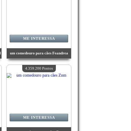
ME INTERESSA
l
um comedouro para cães Feandrea
Valor:
4 444 500 Pontos
Quantidade disponível:
4
4.359.200 Pontos
ME INTERESSA