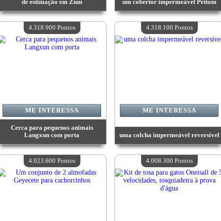
de estimação em Znm
um cobertor impermeável Pettom
Valor:
4 361 800 Pontos
Valor:
4 361 800 Pontos
Quantidade disponível:
4
Quantidade disponível:
4
4.318.900 Pontos
4.318.100 Pontos
ME INTERESSA
ME INTERESSA
Cerca para pequenos animais
Langxun com porta
uma colcha impermeável reversível
Valor:
4 318 900 Pontos
Valor:
4 318 100 Pontos
Quantidade disponível:
4
Quantidade disponível:
4
4.023.600 Pontos
4.008.300 Pontos