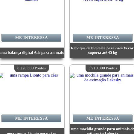
ME INTERESSA
ME INTERESSA
Reboque de bicicleta para cães Vevor
uma balança digital Ade para animais
suporta até 45 kg
Valor:
14 826 400 Pontos
Valor:
10 816 800 Pontos
Quantidade disponível:
4
Quantidade disponível:
4
6.220.600 Pontos
5.910.800 Pontos
ME INTERESSA
ME INTERESSA
uma mochila grande para animais d
uma rampa Lionto para cães
estimação Lekesky