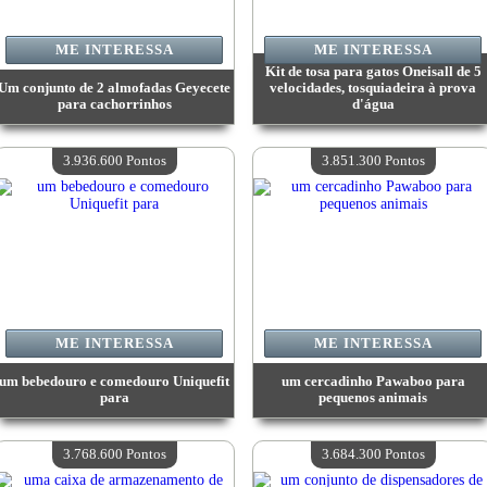
ME INTERESSA
ME INTERESSA
Kit de tosa para gatos Oneisall de 5
Um conjunto de 2 almofadas Geyecete
velocidades, tosquiadeira à prova
para cachorrinhos
d'água
Valor:
4 023 600 Pontos
Valor:
4 008 300 Pontos
Quantidade disponível:
4
Quantidade disponível:
4
3.936.600 Pontos
3.851.300 Pontos
ME INTERESSA
ME INTERESSA
um bebedouro e comedouro Uniquefit
um cercadinho Pawaboo para
para
pequenos animais
Valor:
3 936 600 Pontos
Valor:
3 851 300 Pontos
Quantidade disponível:
4
Quantidade disponível:
4
3.768.600 Pontos
3.684.300 Pontos