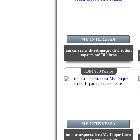
ME INTERESSA
um carrinho de estimação de 3 rodas,
suporta até 70 libras
Valor:
16 129 200 Pontos
Quantidade disponível:
4
7.398.900 Pontos
ME INTERESSA
uma transportadora My Duque Coco
II para cães pequenos