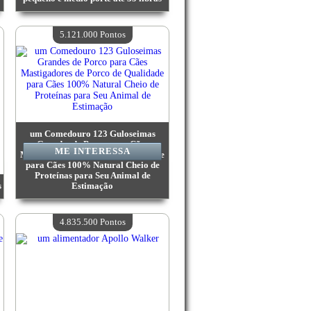
Valor:
5 632 500 Pontos
Quantidade disponível:
4
5.121.000 Pontos
um Comedouro 123 Guloseimas
Grandes de Porco para Cães
ME INTERESSA
Mastigadores de Porco de Qualidade
para Cães 100% Natural Cheio de
Proteínas para Seu Animal de
s
Estimação
Valor:
5 121 000 Pontos
Quantidade disponível:
4
4.835.500 Pontos