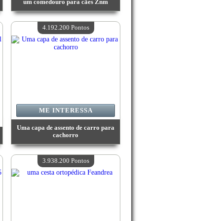
um comedouro para cães Znm
Valor:
4 359 200 Pontos
Quantidade disponível:
4
4.192.200 Pontos
ME INTERESSA
Uma capa de assento de carro para
cachorro
Valor:
4 192 200 Pontos
Quantidade disponível:
4
3.938.200 Pontos