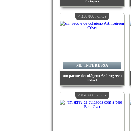
3 etapas
Valor:
4 419 100 Pontos
Quantidade disponível:
4
4.358.800 Pontos
ME INTERESSA
um pacote de colágeno Arthrogreen
Cdvet
Valor:
4 358 800 Pontos
Quantidade disponível:
4
4.026.600 Pontos