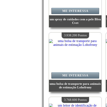
ME INTERESSA
um spray de cuidados com a pele Bleu
Cvet
Valor:
4 026 600 Pontos
Quantidade disponível:
4
3.938.200 Pontos
ME INTERESSA
uma bolsa de transporte para animais
de estimação Lohofrnny
Valor:
3 938 200 Pontos
Quantidade disponível:
4
3.768.600 Pontos