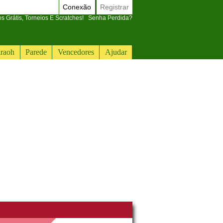
Conexão
Registrar
 Grátis, Torneios E Scratches!
Senha Perdida?
raoh
Parede
Vencedores
Ajudar