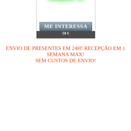
ME INTERESSA
50 €
Valor:
847 400 Pontos
Quantidade disponível:
1
ENVIO DE PRESENTES EM 24H! RECEPÇÃO EM 1
Data final:
14/08/2026 23:59:59
SEMANA MAX!
SEM CUSTOS DE ENVIO!