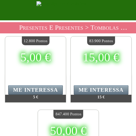
Presentes E Presentes
> Tombolas Checks Shop
12.800 Pontos
83.900 Pontos
5,00 €
15,00 €
ME INTERESSA
ME INTERESSA
5 €
15 €
Valor:
12 800 Pontos
Valor:
83 900 Pontos
Quantidade disponível:
1
Quantidade disponível:
1
847.400 Pontos
Data final:
29/08/2026 23:59:59
Data final:
01/09/2026 23:59:59
50,00 €