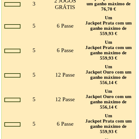
2 JOGOS
3
um ganho máximo de
GRÁTIS
76,70 €
Um
Jackpot Prata com um
5
6 Passe
ganho máximo de
559,93 €
Um
Jackpot Prata com um
5
6 Passe
ganho máximo de
559,93 €
Um
Jackpot Ouro com um
5
12 Passe
ganho máximo de
556,14 €
Um
Jackpot Ouro com um
5
12 Passe
ganho máximo de
556,14 €
Um
Jackpot Prata com um
5
6 Passe
ganho máximo de
559,93 €