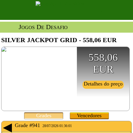
Jogos De Desafio
SILVER JACKPOT GRID - 558,06 EUR
558,06
EUR
Detalhes do preço
Grades
Vencedores
Grade #941
28/07/2026 01:36:01