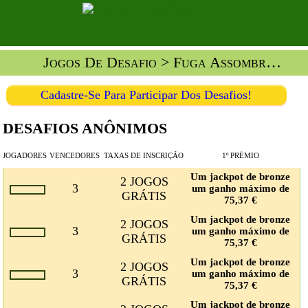
Jogos De Desafio
> Fuga Assombrada
Cadastre-Se Para Participar Dos Desafios!
DESAFIOS ANÔNIMOS
JOGADORES
VENCEDORES
TAXAS DE INSCRIÇÃO
1º PRÉMIO
Um jackpot de bronze
2 JOGOS
3
um ganho máximo de
GRÁTIS
75,37 €
Um jackpot de bronze
2 JOGOS
3
um ganho máximo de
GRÁTIS
75,37 €
Um jackpot de bronze
2 JOGOS
3
um ganho máximo de
GRÁTIS
75,37 €
Um jackpot de bronze