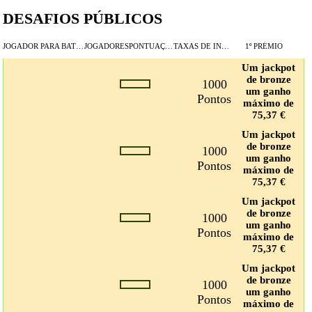
DESAFIOS PÚBLICOS
JOGADOR PARA BATER
JOGADORES
PONTUAÇÃO DA BATIDA
TAXAS DE INSCRIÇÃO
1º PRÉMIO
Um jackpot
de bronze
1000
um ganho
Pontos
máximo de
75,37 €
Um jackpot
de bronze
1000
um ganho
Pontos
máximo de
75,37 €
Um jackpot
de bronze
1000
um ganho
Pontos
máximo de
75,37 €
Um jackpot
de bronze
1000
um ganho
Pontos
máximo de