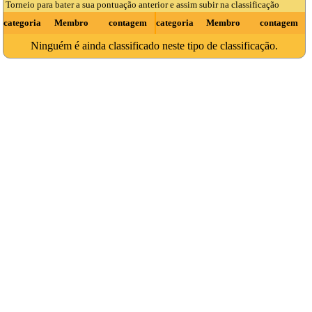
Torneio para bater a sua pontuação anterior e assim subir na classificação
categoria
Membro
contagem
categoria
Membro
contagem
Ninguém é ainda classificado neste tipo de classificação.