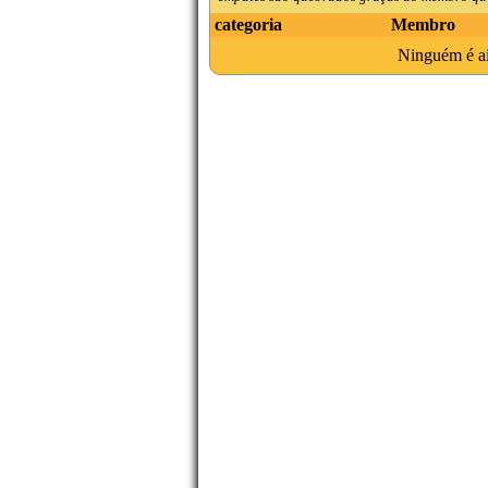
categoria
Membro
Ninguém é ain