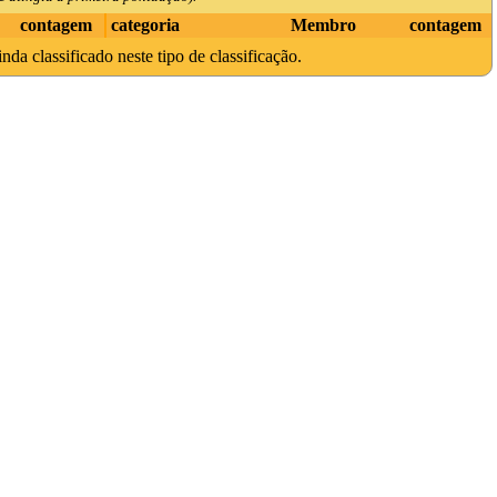
contagem
categoria
Membro
contagem
da classificado neste tipo de classificação.