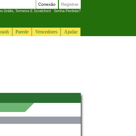
Conexão
Registrar
 Grátis, Torneios E Scratches!
Senha Perdida?
raoh
Parede
Vencedores
Ajudar