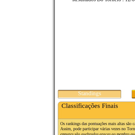
Standings
Classificações Finais
Os rankings das pontuações mais altas são 
Assim, pode participar várias vezes no Torne
empates são quebrados graças ao membro que