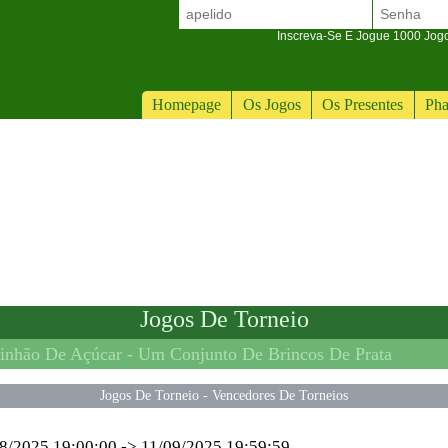
Inscreva-Se E Jogue 1000 Jogos
Homepage
Os Jogos
Os Presentes
Pha
Jogos De Torneio
inhão De Açúcar -
Um Conjunto De Brincos De Prata
Jogos De Torneio
-
Vencedores De Torneios
8/2025 19:00:00
->
11/09/2025 19:59:59