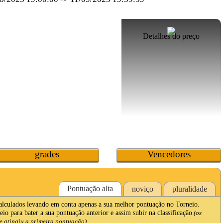
Detalhes do preço
grades
Vencedores
Pontuação alta
noviço
pluralidade
calculados levando em conta apenas a sua melhor pontuação no Torneio.
io para bater a sua pontuação anterior e assim subir na classificação
(os
 atingiu a primeira pontuação).