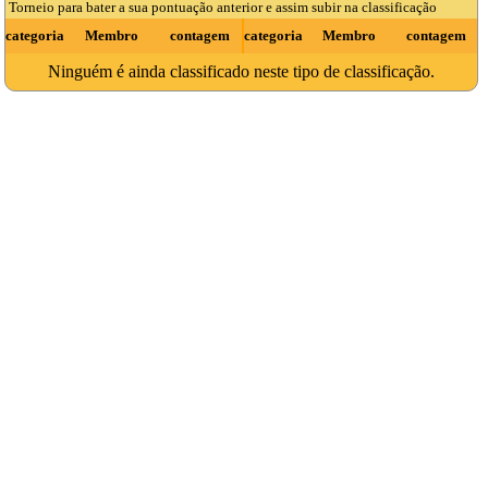
Torneio para bater a sua pontuação anterior e assim subir na classificação
categoria
Membro
contagem
categoria
Membro
contagem
Ninguém é ainda classificado neste tipo de classificação.