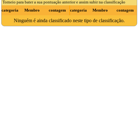
Torneio para bater a sua pontuação anterior e assim subir na classificação
categoria
Membro
contagem
categoria
Membro
contagem
Ninguém é ainda classificado neste tipo de classificação.