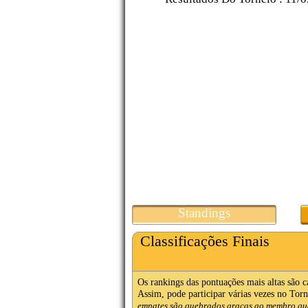
Standings
Classificações Finais
Os rankings das pontuações mais altas são 
Assim, pode participar várias vezes no Torne
empates são quebrados graças ao membro que