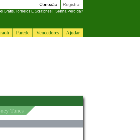
Conexão
Registrar
 Grátis, Torneios E Scratches!
Senha Perdida?
raoh
Parede
Vencedores
Ajudar
oney Tunes