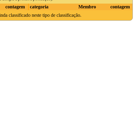
contagem
categoria
Membro
contagem
da classificado neste tipo de classificação.