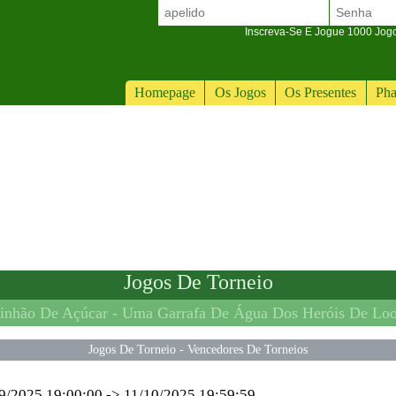
Inscreva-Se E Jogue 1000 Jogos
Homepage
Os Jogos
Os Presentes
Pha
Jogos De Torneio
inhão De Açúcar -
Uma Garrafa De Água Dos Heróis De Lo
Jogos De Torneio
-
Vencedores De Torneios
9/2025 19:00:00
->
11/10/2025 19:59:59