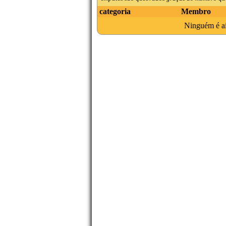
categoria
Membro
Ninguém é ain