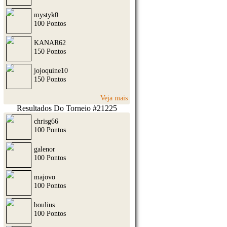
mystyk0
100 Pontos
KANAR62
150 Pontos
jojoquine10
150 Pontos
Veja mais
Resultados Do Torneio #21225
chrisg66
100 Pontos
galenor
100 Pontos
majovo
100 Pontos
boulius
100 Pontos