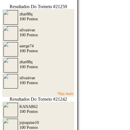
Resultados Do Torneio #21259
zhar88q
100 Pontos
silvasivae
100 Pontos
saerge74
100 Pontos
zhar88q
100 Pontos
silvasivae
100 Pontos
Veja mais
Resultados Do Torneio #21242
KANAR62
100 Pontos
jojoquine10
100 Pontos