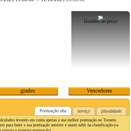
Detalhes do preço
grades
Vencedores
Pontuação alta
noviço
pluralidade
calculados levando em conta apenas a sua melhor pontuação no Torneio.
io para bater a sua pontuação anterior e assim subir na classificação
(os
 atingiu a primeira pontuação).