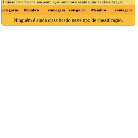
Torneio para bater a sua pontuação anterior e assim subir na classificação
categoria
Membro
contagem
categoria
Membro
contagem
Ninguém é ainda classificado neste tipo de classificação.