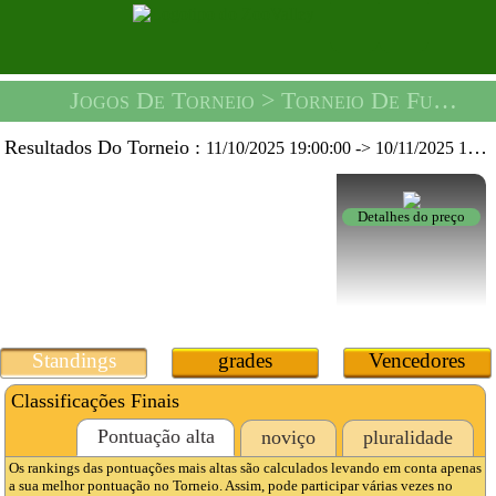
Jogos De Torneio
> Torneio De Futebol Rei Da Bolha -
Resultados Do Torneio :
11/10/2025 19:00:00
->
10/11/2025 19:59:59
Detalhes do preço
Standings
grades
Vencedores
Classificações Finais
Pontuação alta
noviço
pluralidade
Os rankings das pontuações mais altas são calculados levando em conta apenas
a sua melhor pontuação no Torneio. Assim, pode participar várias vezes no