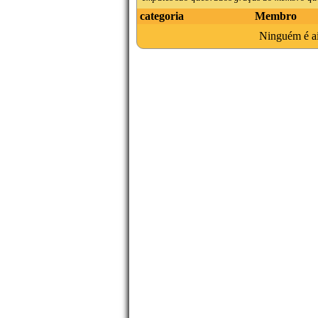
categoria
Membro
Ninguém é ain