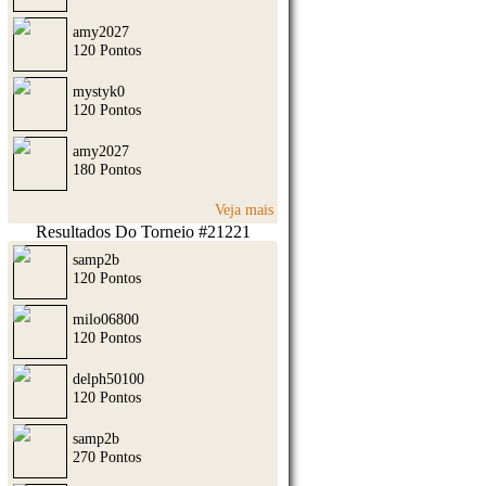
amy2027
120 Pontos
mystyk0
120 Pontos
amy2027
180 Pontos
Veja mais
Resultados Do Torneio #21221
samp2b
120 Pontos
milo06800
120 Pontos
delph50100
120 Pontos
samp2b
270 Pontos