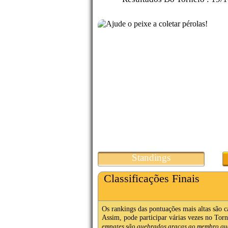
Standings
Classificações Finais
Os rankings das pontuações mais altas são 
Assim, pode participar várias vezes no Torne
empates são quebrados graças ao membro que