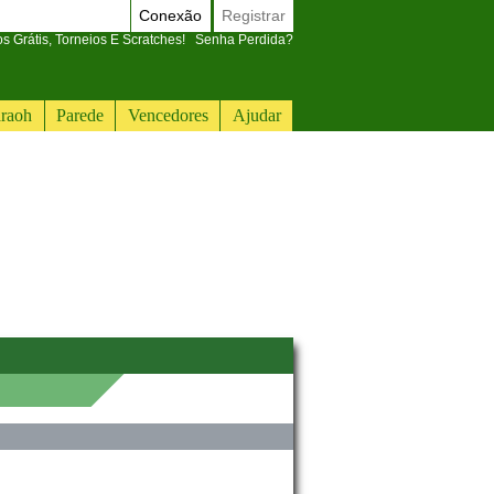
Conexão
Registrar
 Grátis, Torneios E Scratches!
Senha Perdida?
raoh
Parede
Vencedores
Ajudar