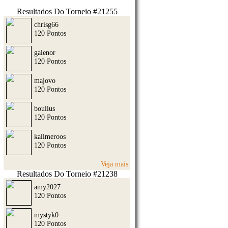
Resultados Do Torneio #21255
chrisg66
120 Pontos
galenor
120 Pontos
majovo
120 Pontos
boulius
120 Pontos
kalimeroos
120 Pontos
Veja mais
Resultados Do Torneio #21238
amy2027
120 Pontos
mystyk0
120 Pontos