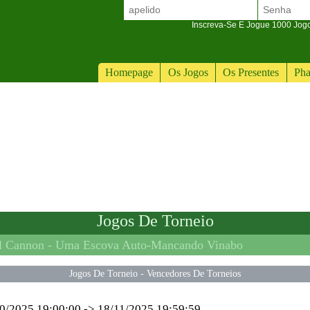
Inscreva-Se E Jogue 1000 Jogos
Homepage
Os Jogos
Os Presentes
Pha
Jogos De Torneio
l Cannon -
Uma Escova Auto-Mancando Vinabo
Jogos De Torneio
-
Vencedores De Torneios
0/2025 19:00:00
->
18/11/2025 19:59:59