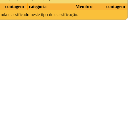
contagem
categoria
Membro
contagem
da classificado neste tipo de classificação.