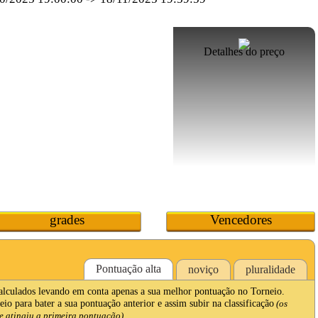
Detalhes do preço
grades
Vencedores
Pontuação alta
noviço
pluralidade
calculados levando em conta apenas a sua melhor pontuação no Torneio.
io para bater a sua pontuação anterior e assim subir na classificação
(os
 atingiu a primeira pontuação).