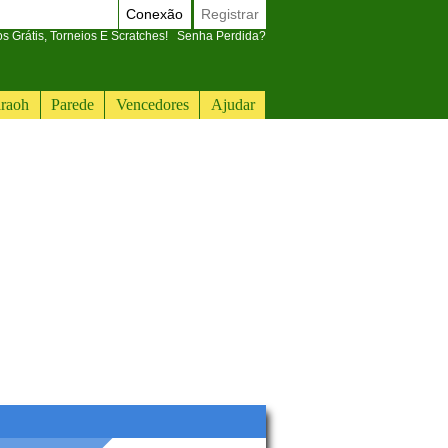
Conexão
Registrar
 Grátis, Torneios E Scratches!
Senha Perdida?
raoh
Parede
Vencedores
Ajudar