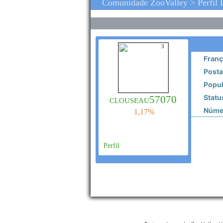
Comunidade ZooValley > Perfil
3
Franç
Posta
Popul
Statu
clouseau57070
Númer
1,17%
Perfil