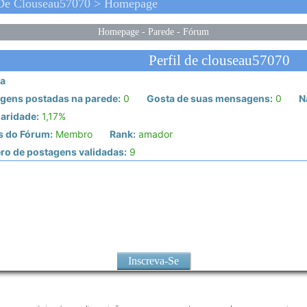
 De Clouseau57070 > Homepage
Homepage
-
Parede
-
Fórum
Perfil de clouseau57070
a
gens postadas na parede:
0
Gosta de suas mensagens:
0
N
aridade:
1,17%
s do Fórum:
Membro
Rank:
amador
o de postagens validadas:
9
Inscreva-Se