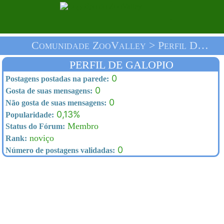
Comunidade ZooValley > Perfil De Galopio > Homepage
PERFIL DE GALOPIO
0
Postagens postadas na parede:
0
Gosta de suas mensagens:
0
Não gosta de suas mensagens:
0,13%
Popularidade:
Membro
Status do Fórum:
noviço
Rank:
0
Número de postagens validadas: