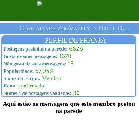
Comunidade ZooValley > Perfil De Franpa > Homepage
PERFIL DE FRANPA
6826
Postagens postadas na parede:
1670
Gosta de suas mensagens:
13
Não gosta de suas mensagens:
57,05%
Popularidade:
Membro
Status do Fórum:
confirmado
Rank:
30
Número de postagens validadas:
Aqui estão as mensagens que este membro postou
na parede