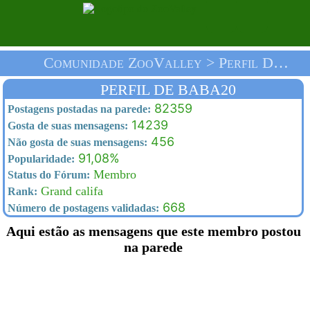
Comunidade ZooValley > Perfil De Baba20 > Homepage
PERFIL DE BABA20
82359
Postagens postadas na parede:
14239
Gosta de suas mensagens:
456
Não gosta de suas mensagens:
91,08%
Popularidade:
Membro
Status do Fórum:
Grand califa
Rank:
668
Número de postagens validadas:
Aqui estão as mensagens que este membro postou
na parede