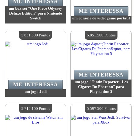
ME INTERESSA
um box set "One Piece Odyssey
ME INTERESSA
Deluxe Edition" para Nintendo
Switch
um console de videogame portátil
Valor:
5 939 200 Pontos
Valor:
5 901 500 Pontos
Quantidade disponível:
4
Quantidade disponível:
4
5.851.500 Pontos
5.851.500 Pontos
ME INTERESSA
um jogo "Tintin Reporter - Les
ME INTERESSA
Cigares Du Pharaon" para
um jogo Jedi
Playstation 5
Valor:
5 851 500 Pontos
Valor:
5 851 500 Pontos
Quantidade disponível:
4
Quantidade disponível:
4
5.712.100 Pontos
5.597.500 Pontos