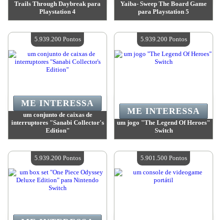
Trails Through Daybreak para
Yaiba- Sweep The Board Game
Playstation 4
para Playstation 5
Valor:
5 939 200 Pontos
Valor:
5 939 200 Pontos
Quantidade disponível:
4
Quantidade disponível:
4
5.939.200 Pontos
5.939.200 Pontos
ME INTERESSA
ME INTERESSA
um conjunto de caixas de
interruptores "Sanabi Collector's
um jogo "The Legend Of Heroes"
Edition"
Switch
Valor:
5 939 200 Pontos
Valor:
5 939 200 Pontos
Quantidade disponível:
4
Quantidade disponível:
4
5.939.200 Pontos
5.901.500 Pontos