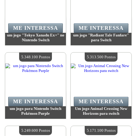
ME INTERESSA
ME INTERESSA
um jogo "Tokyo Xanadu Ex+" no
um jogo "Radiant Tale Fanfare"
Nintendo Switch
para Switch
Valor:
5 516 700 Pontos
Valor:
5 516 700 Pontos
Quantidade disponível:
4
Quantidade disponível:
4
5.348.100 Pontos
5.313.500 Pontos
ME INTERESSA
ME INTERESSA
um jogo para Nintendo Switch
Um jogo Animal Crossing New
Pokémon Purple
Horizons para switch
Valor:
5 348 100 Pontos
Valor:
5 313 500 Pontos
Quantidade disponível:
4
Quantidade disponível:
4
5.249.600 Pontos
5.171.100 Pontos