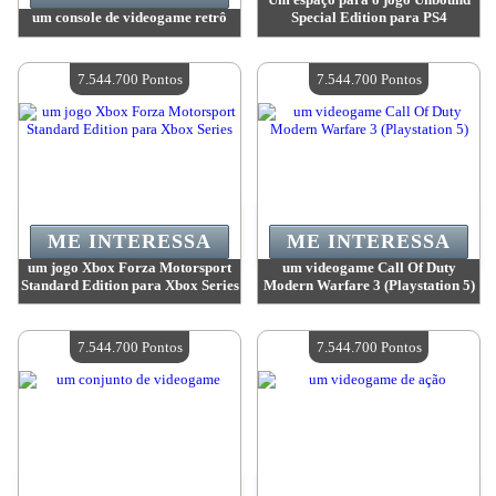
um console de videogame retrô
Special Edition para PS4
Valor:
7 806 000 Pontos
Valor:
7 632 500 Pontos
Quantidade disponível:
4
Quantidade disponível:
4
7.544.700 Pontos
7.544.700 Pontos
ME INTERESSA
ME INTERESSA
um jogo Xbox Forza Motorsport
um videogame Call Of Duty
Standard Edition para Xbox Series
Modern Warfare 3 (Playstation 5)
Valor:
7 544 700 Pontos
Valor:
7 544 700 Pontos
Quantidade disponível:
4
Quantidade disponível:
4
7.544.700 Pontos
7.544.700 Pontos