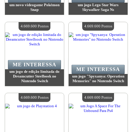
um novo videogame Pokémon
um jogo Lego Star Wars
Snap
Skywalker Saga Ns
Valor:
4 921 100 Pontos
Valor:
4 762 400 Pontos
Quantidade disponível:
4
Quantidade disponível:
4
4.669.600 Pontos
4.669.600 Pontos
ME INTERESSA
ME INTERESSA
um jogo de edição limitada do
Dreamcutter Steelbook no
um jogo "Spyxanya: Operation
Nintendo Switch
Memories" no Nintendo Switch
Valor:
4 669 600 Pontos
Valor:
4 669 600 Pontos
Quantidade disponível:
4
Quantidade disponível:
4
4.669.600 Pontos
4.669.600 Pontos