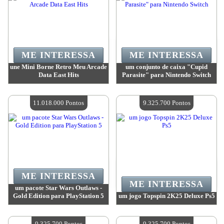
ME INTERESSA
ME INTERESSA
une Mini Borne Retro Meu Arcade
um conjunto de caixa "Cupid
Data East Hits
Parasite" para Nintendo Switch
Valor:
12 020 500 Pontos
Valor:
11 865 100 Pontos
Quantidade disponível:
4
Quantidade disponível:
4
11.018.000 Pontos
9.325.700 Pontos
ME INTERESSA
ME INTERESSA
um pacote Star Wars Outlaws -
Gold Edition para PlayStation 5
um jogo Topspin 2K25 Deluxe Ps5
Valor:
11 018 000 Pontos
Valor:
9 325 700 Pontos
Quantidade disponível:
4
Quantidade disponível:
4
9.325.700 Pontos
9.325.700 Pontos