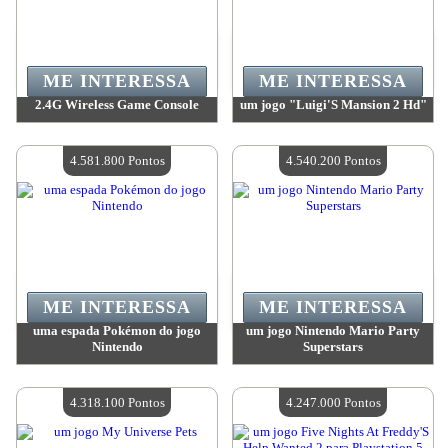
ME INTERESSA
ME INTERESSA
2.4G Wireless Game Console
um jogo "Luigi'S Mansion 2 Hd"
Valor:
4 657 400 Pontos
Valor:
4 627 900 Pontos
Quantidade disponível:
4
Quantidade disponível:
4
4.581.800 Pontos
4.540.200 Pontos
ME INTERESSA
ME INTERESSA
uma espada Pokémon do jogo
um jogo Nintendo Mario Party
Nintendo
Superstars
Valor:
4 581 800 Pontos
Valor:
4 540 200 Pontos
Quantidade disponível:
4
Quantidade disponível:
4
4.318.100 Pontos
4.247.000 Pontos