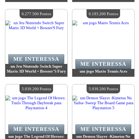
Valor:
6 362 800 Pontos
Valor:
6 313 000 Pontos
Quantidade disponível:
4
Quantidade disponível:
4
6.277.500 Pontos
6.193.200 Pontos
ME INTERESSA
ME INTERESSA
un Jeu Nintendo Switch Super
Mario 3D World + Bowser'S Fury
um jogo Mario Tennis Aces
Valor:
6 277 500 Pontos
Valor:
6 193 200 Pontos
Quantidade disponível:
4
Quantidade disponível:
4
5.939.200 Pontos
5.939.200 Pontos
ME INTERESSA
ME INTERESSA
um jogo The Legend Of Heroes:
um Demon Slayer -Kimetsu No