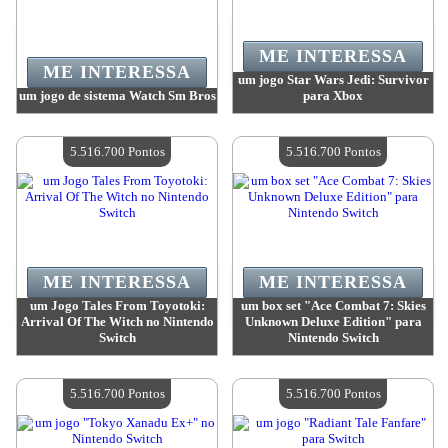
ME INTERESSA
ME INTERESSA
um jogo Star Wars Jedi: Survivor
um jogo de sistema Watch Sm Bros
para Xbox
Valor:
5 712 100 Pontos
Valor:
5 597 500 Pontos
Quantidade disponível:
4
Quantidade disponível:
4
5.516.700 Pontos
5.516.700 Pontos
ME INTERESSA
ME INTERESSA
um Jogo Tales From Toyotoki:
um box set "Ace Combat 7: Skies
Arrival Of The Witch no Nintendo
Unknown Deluxe Edition" para
Switch
Nintendo Switch
Valor:
5 516 700 Pontos
Valor:
5 516 700 Pontos
Quantidade disponível:
4
Quantidade disponível:
4
5.516.700 Pontos
5.516.700 Pontos