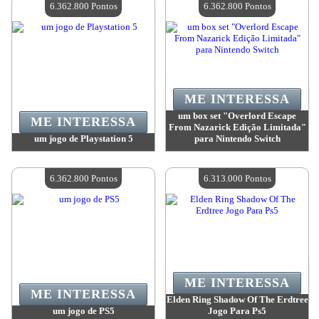
6.362.800 Pontos
6.362.800 Pontos
ME INTERESSA
um box set "Overlord Escape
ME INTERESSA
From Nazarick Edição Limitada"
um jogo de Playstation 5
para Nintendo Switch
Valor:
6 362 800 Pontos
Valor:
6 362 800 Pontos
Quantidade disponível:
4
Quantidade disponível:
4
6.362.800 Pontos
6.313.000 Pontos
ME INTERESSA
ME INTERESSA
Elden Ring Shadow Of The Erdtree
um jogo de PS5
Jogo Para Ps5