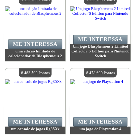
ME INTERESSA
ME INTERESSA
Um jogo Blasphemous 2 Limited
uma edição limitada de
Collector´S Edition para Nintendo
colecionador de Blasphemous 2
Switch
Valor:
9 325 700 Pontos
Valor:
9 325 700 Pontos
Quantidade disponível:
4
Quantidade disponível:
4
8.483.500 Pontos
8.478.600 Pontos
ME INTERESSA
ME INTERESSA
um console de jogos Rg35Xx
um jogo de Playstation 4