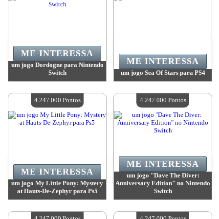
ME INTERESSA
ME INTERESSA
um jogo Dordogne para Nintendo
Switch
um jogo Sea Of Stars para PS4
Valor:
4 247 000 Pontos
Valor:
4 247 000 Pontos
Quantidade disponível:
4
Quantidade disponível:
4
4.247.000 Pontos
4.247.000 Pontos
ME INTERESSA
ME INTERESSA
um jogo "Dave The Diver:
um jogo My Little Pony: Mystery
Anniversary Edition" no Nintendo
at Hauts-De-Zephyr para Ps5
Switch
Valor:
4 247 000 Pontos
Valor:
4 247 000 Pontos
Quantidade disponível:
4
Quantidade disponível:
4
4.247.000 Pontos
4.247.000 Pontos