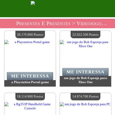
Presentes E Presentes
> Videojogos De Loja De Presentes
26.170.800 Pontos
22.022.500 Pontos
ME INTERESSA
ME INTERESSA
um jogo do Bob Esponja para
a Playstation Portal game
Xbox One
Valor:
26 170 800 Pontos
Valor:
22 022 500 Pontos
Quantidade disponível:
4
Quantidade disponível:
4
18.114.900 Pontos
14.974.700 Pontos