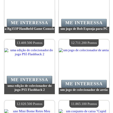
ME INTERESSA
ME INTERESSA
a Rg353P Handheld Game Console
um jogo de Bob Esponja para PC
Valor:
18 114 900 Pontos
Valor:
14 974 700 Pontos
Quantidade disponível:
4
Quantidade disponível:
4
13.469.500 Pontos
12.711.200 Pontos
ME INTERESSA
ME INTERESSA
uma edição de colecionador do
jogo PS5 Flashback 2
um jogo de colecionador de areia
Valor:
13 469 500 Pontos
Valor:
12 711 200 Pontos
Quantidade disponível:
4
Quantidade disponível:
4
12.020.500 Pontos
11.865.100 Pontos