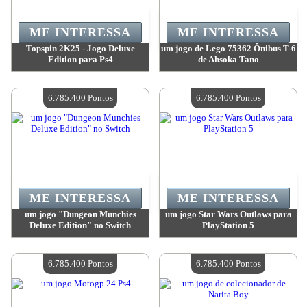
ME INTERESSA
ME INTERESSA
Topspin 2K25 - Jogo Deluxe
um jogo de Lego 75362 Ônibus T-6
Edition para Ps4
de Ahsoka Tano
Valor:
7 208 900 Pontos
Valor:
6 974 700 Pontos
Quantidade disponível:
4
Quantidade disponível:
4
6.785.400 Pontos
6.785.400 Pontos
ME INTERESSA
ME INTERESSA
um jogo "Dungeon Munchies
um jogo Star Wars Outlaws para
Deluxe Edition" no Switch
PlayStation 5
Valor:
6 785 400 Pontos
Valor:
6 785 400 Pontos
Quantidade disponível:
4
Quantidade disponível:
4
6.785.400 Pontos
6.785.400 Pontos