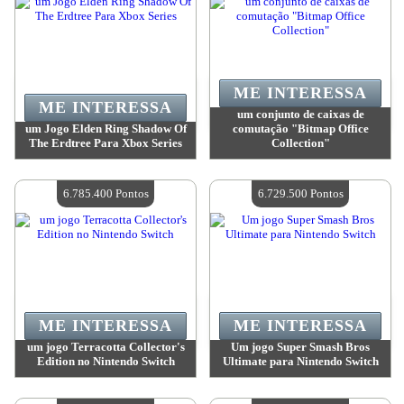
ME INTERESSA
ME INTERESSA
um conjunto de caixas de
um Jogo Elden Ring Shadow Of
comutação "Bitmap Office
The Erdtree Para Xbox Series
Collection"
Valor:
6 785 400 Pontos
Valor:
6 785 400 Pontos
Quantidade disponível:
4
Quantidade disponível:
4
6.785.400 Pontos
6.729.500 Pontos
ME INTERESSA
ME INTERESSA
um jogo Terracotta Collector's
Um jogo Super Smash Bros
Edition no Nintendo Switch
Ultimate para Nintendo Switch
Valor:
6 785 400 Pontos
Valor:
6 729 500 Pontos
Quantidade disponível:
4
Quantidade disponível:
4