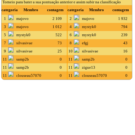
Torneio para bater a sua pontuação anterior e assim subir na classificação
categoria
Membro
contagem
categoria
Membro
contagem
1
majovo
2 109
2
majovo
1 932
3
majovo
1 012
4
mystyk0
794
5
mystyk0
522
6
mystyk0
239
7
silvasivae
73
8
efgj
43
9
silvasivae
25
10
silvasivae
16
11
samp2b
0
11
samp2b
0
11
samp2b
0
11
zigue13
0
11
clouseau57070
0
11
clouseau57070
0