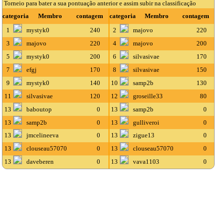
Torneio para bater a sua pontuação anterior e assim subir na classificação
categoria
Membro
contagem
categoria
Membro
contagem
1
mystyk0
240
2
majovo
220
3
majovo
220
4
majovo
200
5
mystyk0
200
6
silvasivae
170
7
efgj
170
8
silvasivae
150
9
mystyk0
140
10
samp2b
130
11
silvasivae
120
12
groseille33
80
13
baboutop
0
13
samp2b
0
13
samp2b
0
13
gulliveroi
0
13
jmcelineeva
0
13
zigue13
0
13
clouseau57070
0
13
clouseau57070
0
13
daveberen
0
13
vava1103
0