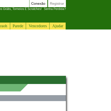
Conexão
Registrar
 Grátis, Torneios E Scratches!
Senha Perdida?
raoh
Parede
Vencedores
Ajudar