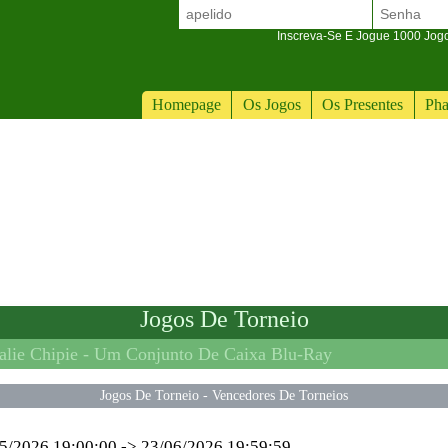
Inscreva-Se E Jogue 1000 Jogos
Homepage
Os Jogos
Os Presentes
Pha
Jogos De Torneio
lie Chipie -
Um Conjunto De Caixa Blu-Ray
Jogos De Torneio
-
Vencedores De Torneios
5/2026 19:00:00
->
23/06/2026 19:59:59