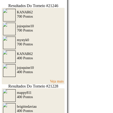
Resultados Do Torneio #21246
KANAR62
700 Pontos
jojoquine10
700 Pontos
mystyk0
700 Pontos
KANAR62
400 Pontos
jojoquine10
400 Pontos
Veja mais
Resultados Do Torneio #21228
mappy811
400 Pontos
brigittedaviau
400 Pontos