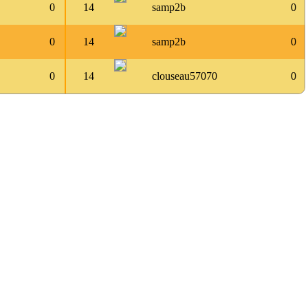
0
14
samp2b
0
0
14
samp2b
0
0
14
clouseau57070
0