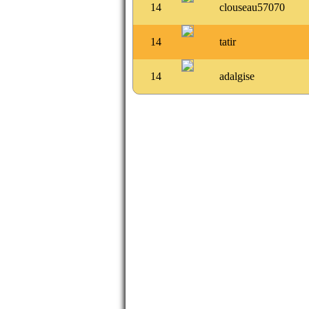
14
clouseau57070
14
tatir
14
adalgise