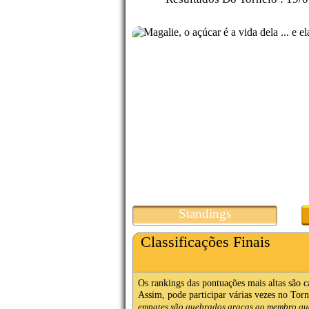
Standings
Classificações Finais
Os rankings das pontuações mais altas são 
Assim, pode participar várias vezes no Torne
empates são quebrados graças ao membro que