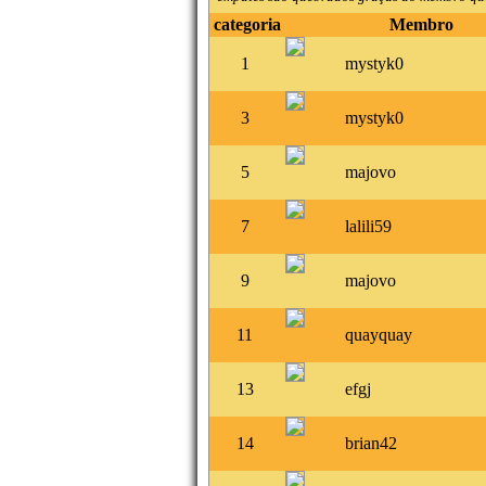
categoria
Membro
1
mystyk0
3
mystyk0
5
majovo
7
lalili59
9
majovo
11
quayquay
13
efgj
14
brian42