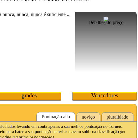
Detalhes do preço
grades
Vencedores
Pontuação alta
noviço
pluralidade
calculados levando em conta apenas a sua melhor pontuação no Torneio.
io para bater a sua pontuação anterior e assim subir na classificação
(os
 atingiu a primeira pontuação).