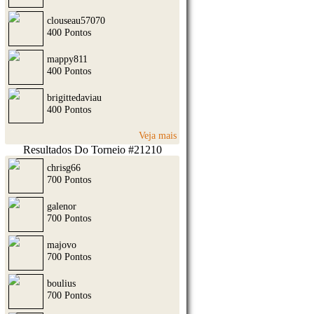
clouseau57070
400 Pontos
mappy811
400 Pontos
brigittedaviau
400 Pontos
Veja mais
Resultados Do Torneio #21210
chrisg66
700 Pontos
galenor
700 Pontos
majovo
700 Pontos
boulius
700 Pontos