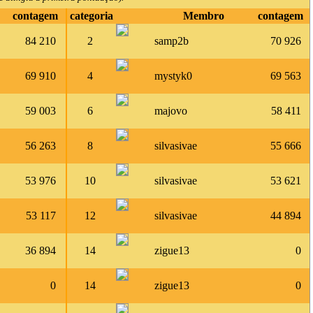
contagem
categoria
Membro
contagem
84 210
2
samp2b
70 926
69 910
4
mystyk0
69 563
59 003
6
majovo
58 411
56 263
8
silvasivae
55 666
53 976
10
silvasivae
53 621
53 117
12
silvasivae
44 894
36 894
14
zigue13
0
0
14
zigue13
0