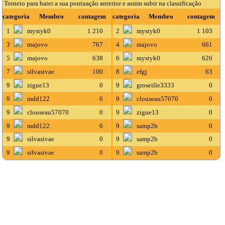
Torneio para bater a sua pontuação anterior e assim subir na classificação
categoria
Membro
contagem
categoria
Membro
contagem
1
mystyk0
1 210
2
mystyk0
1 103
3
majovo
767
4
majovo
661
5
majovo
638
6
mystyk0
626
7
silvasivae
100
8
efgj
63
9
zigue13
0
9
groseille3333
0
9
mdd122
0
9
clouseau57070
0
9
clouseau57070
0
9
zigue13
0
9
mdd122
0
9
samp2b
0
9
silvasivae
0
9
samp2b
0
9
silvasivae
0
9
samp2b
0