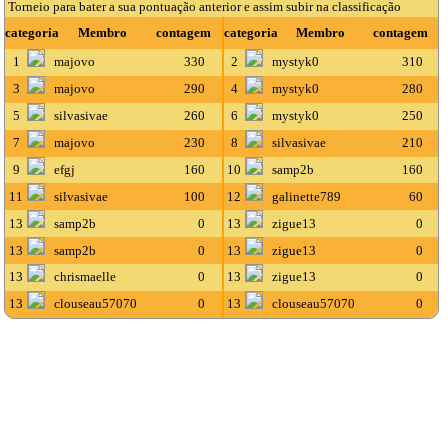
Torneio para bater a sua pontuação anterior e assim subir na classificação
categoria
Membro
contagem
categoria
Membro
contagem
1
majovo
330
2
mystyk0
310
3
majovo
290
4
mystyk0
280
5
silvasivae
260
6
mystyk0
250
7
majovo
230
8
silvasivae
210
9
efgj
160
10
samp2b
160
11
silvasivae
100
12
galinette789
60
13
samp2b
0
13
zigue13
0
13
samp2b
0
13
zigue13
0
13
chrismaelle
0
13
zigue13
0
13
clouseau57070
0
13
clouseau57070
0