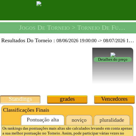
Jogos De Torneio
> Torneio De Futebol Rei Da Bolha -
Resultados Do Torneio :
08/06/2026 19:00:00
->
08/07/2026 19:59:59
Detalhes do preço
Standings
grades
Vencedores
Classificações Finais
Pontuação alta
noviço
pluralidade
Os rankings das pontuações mais altas são calculados levando em conta apenas
a sua melhor pontuação no Torneio. Assim, pode participar várias vezes no