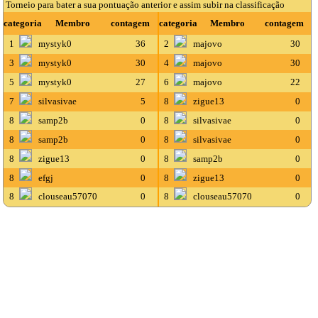
Torneio para bater a sua pontuação anterior e assim subir na classificação
categoria
Membro
contagem
categoria
Membro
contagem
1
mystyk0
36
2
majovo
30
3
mystyk0
30
4
majovo
30
5
mystyk0
27
6
majovo
22
7
silvasivae
5
8
zigue13
0
8
samp2b
0
8
silvasivae
0
8
samp2b
0
8
silvasivae
0
8
zigue13
0
8
samp2b
0
8
efgj
0
8
zigue13
0
8
clouseau57070
0
8
clouseau57070
0