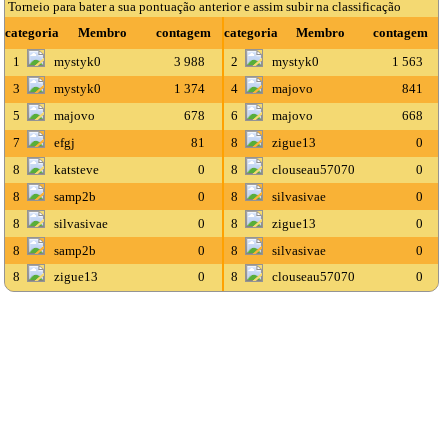
Torneio para bater a sua pontuação anterior e assim subir na classificação
categoria
Membro
contagem
categoria
Membro
contagem
1
mystyk0
3 988
2
mystyk0
1 563
3
mystyk0
1 374
4
majovo
841
5
majovo
678
6
majovo
668
7
efgj
81
8
zigue13
0
8
katsteve
0
8
clouseau57070
0
8
samp2b
0
8
silvasivae
0
8
silvasivae
0
8
zigue13
0
8
samp2b
0
8
silvasivae
0
8
zigue13
0
8
clouseau57070
0