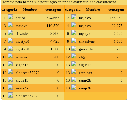
Torneio para bater a sua pontuação anterior e assim subir na classificação
categoria
Membro
contagem
categoria
Membro
contagem
1
patios
524 665
2
majovo
156 350
3
majovo
110 570
4
majovo
92 075
5
silvasivae
8 890
6
mystyk0
6 020
7
mystyk0
4 425
8
silvasivae
1 670
9
mystyk0
1 580
10
groseille3333
925
11
silvasivae
260
12
efgj
250
13
zigue13
0
13
zigue13
0
13
clouseau57070
0
13
atchison
0
13
zigue13
0
13
samp2b
0
13
samp2b
0
13
samp2b
0
13
clouseau57070
0