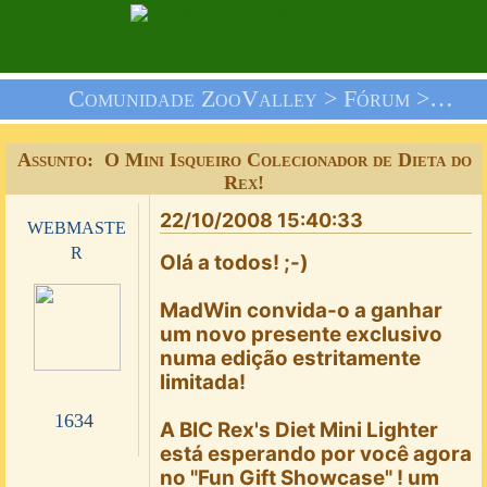
Comunidade ZooValley >
Fórum
>
Nós 
Assunto: O Mini Isqueiro Colecionador de Dieta do
Rex!
22/10/2008 15:40:33
webmaste
r
Olá a todos! ;-)
MadWin convida-o a ganhar
um novo presente exclusivo
numa edição estritamente
limitada!
1634
A BIC Rex's Diet Mini Lighter
está esperando por você agora
no "Fun Gift Showcase" ! um