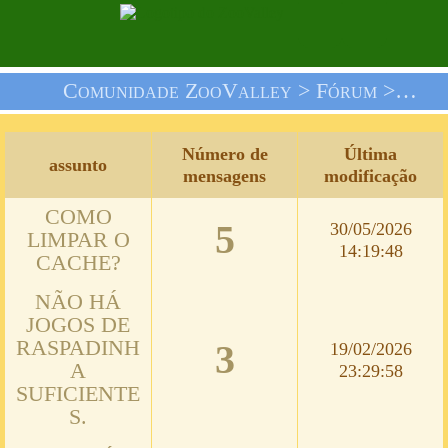
Comunidade ZooValley >
Fórum
> Nós Te Informamos
Número de
Última
assunto
mensagens
modificação
COMO
5
30/05/2026
LIMPAR O
14:19:48
CACHE?
NÃO HÁ
JOGOS DE
RASPADINH
3
19/02/2026
A
23:29:58
SUFICIENTE
S.