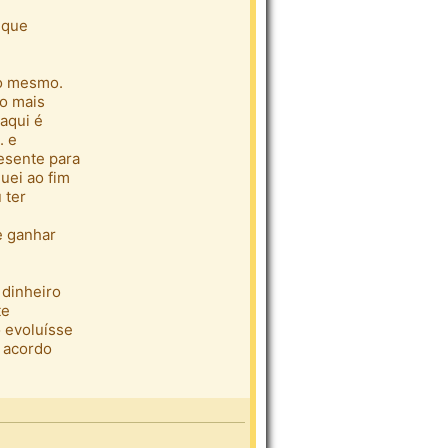
 que
 o mesmo.
ão mais
 aqui é
. e
esente para
uei ao fim
 ter
e ganhar
 dinheiro
te
o evoluísse
 acordo