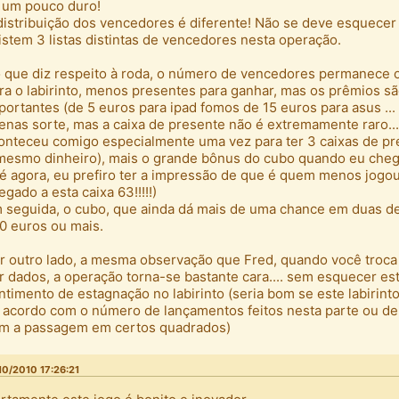
 um pouco duro!
distribuição dos vencedores é diferente! Não se deve esquecer
istem 3 listas distintas de vencedores nesta operação.
 que diz respeito à roda, o número de vencedores permanece
ra o labirinto, menos presentes para ganhar, mas os prêmios s
portantes (de 5 euros para ipad fomos de 15 euros para asus ...
enas sorte, mas a caixa de presente não é extremamente raro...
onteceu comigo especialmente uma vez para ter 3 caixas de pr
mesmo dinheiro), mais o grande bônus do cubo quando eu cheg
té agora, eu prefiro ter a impressão de que é quem menos jogou
egado a esta caixa 63!!!!!)
 seguida, o cubo, que ainda dá mais de uma chance em duas d
0 euros ou mais.
r outro lado, a mesma observação que Fred, quando você troca
r dados, a operação torna-se bastante cara.... sem esquecer es
ntimento de estagnação no labirinto (seria bom se este labirint
 acordo com o número de lançamentos feitos nesta parte ou de
m a passagem em certos quadrados)
10/2010 17:26:21