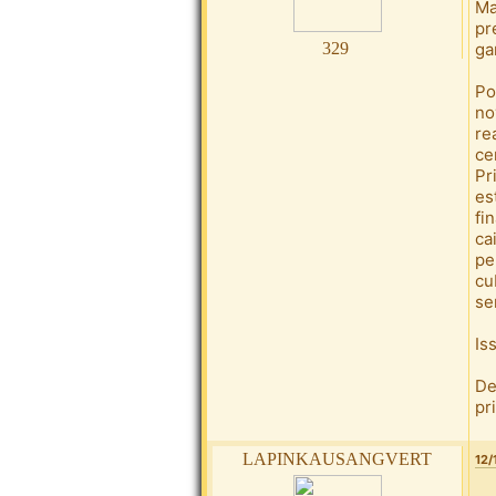
Ma
pr
329
ga
Po
no
re
ce
Pr
es
fi
ca
pe
cu
se
Is
De
pr
lapinkausangvert
12/