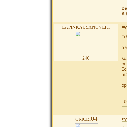
Di
A 
lapinkausangvert
18/
Tr
a 
246
su
ou
Ed
ma
opi
, 
cricri04
17/