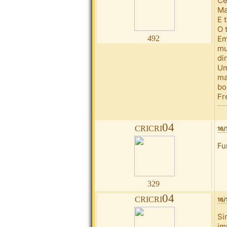
Ce
Ma
E 
O 
492
Em
mu
di
Um
ma
bo
Fr
cricri04
16/
Fu
329
cricri04
16/
Si
im