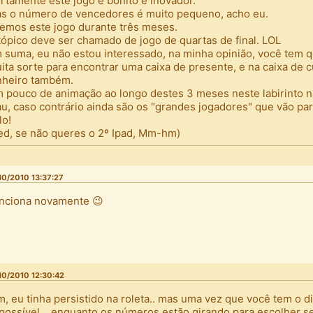
rtamente este jogo é bonito e inovador.
s o número de vencedores é muito pequeno, acho eu.
temos este jogo durante três meses.
tópico deve ser chamado de jogo de quartas de final. LOL
 suma, eu não estou interessado, na minha opinião, você tem q
ita sorte para encontrar uma caixa de presente, e na caixa de 
nheiro também.
 pouco de animação ao longo destes 3 meses neste labirinto n
u, caso contrário ainda são os "grandes jogadores" que vão part
lo!
ed, se não queres o 2º Ipad, Mm-hm)
10/2010 13:37:27
nciona novamente 😉
10/2010 12:30:42
m, eu tinha persistido na roleta.. mas uma vez que você tem o d
possível... enquanto os números estão girando para escolher s