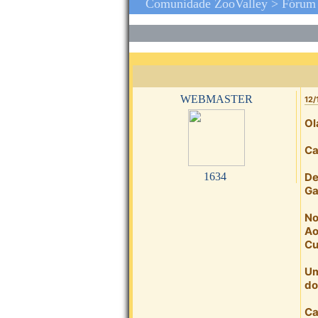
Comunidade ZooValley >
Fórum
webmaster
12/
Ol
Ca
1634
De
Ga
No
Ao
Cu
Um
do
Ca