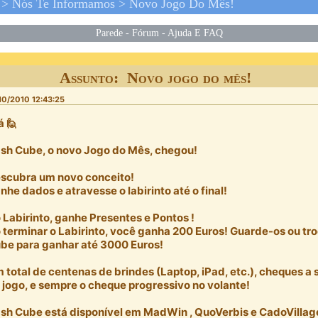
>
Nós Te Informamos
>
Novo Jogo Do Mês!
Parede
-
Fórum
-
Ajuda E FAQ
Assunto: Novo jogo do mês!
10/2010 12:43:25
á 🙋
sh Cube, o novo Jogo do Mês, chegou!
scubra um novo conceito!
nhe dados e atravesse o labirinto até o final!
 Labirinto, ganhe Presentes e Pontos !
 terminar o Labirinto, você ganha 200 Euros! Guarde-os ou tr
be para ganhar até 3000 Euros!
 total de centenas de brindes (Laptop, iPad, etc.), cheques 
 jogo, e sempre o cheque progressivo no volante!
sh Cube está disponível em MadWin , QuoVerbis e CadoVillage