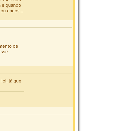
a e quando
ou dados...
amento de
esse
lol, já que