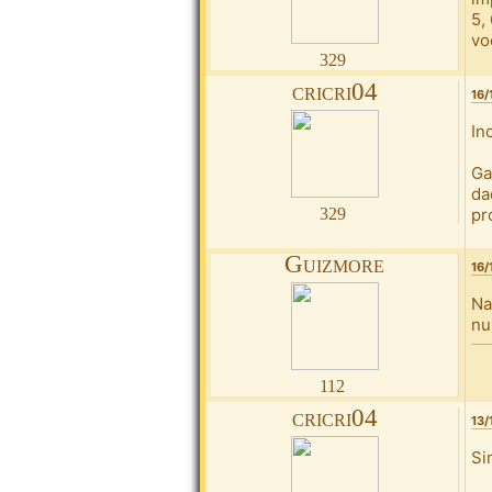
5,
vo
329
cricri04
16/
In
Ga
da
329
pr
Guizmore
16/
Na
nu
112
cricri04
13/
Si