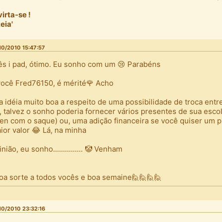
virta-se !
teia'
10/2010 15:47:57
ês i pad, ótimo. Eu sonho com um 😢 Parabéns
você Fred76150, é mérité🌹 Acho
a idéia muito boa a respeito de uma possibilidade de troca entr
, talvez o sonho poderia fornecer vários presentes de sua esc
en com o saque) ou, uma adição financeira se você quiser um 
ior valor 😂 Lá, na minha
nião, eu sonho............... 🤡 Venham
boa sorte a todos vocês e boa semaine🙋🙋🙋🙋
10/2010 23:32:16