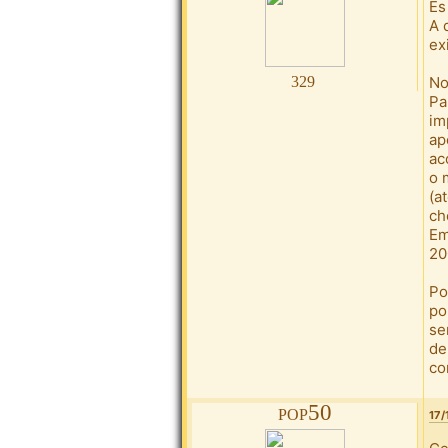
És
A 
ex
329
No
Pa
im
ap
ac
o 
(a
ch
Em
20
Po
po
se
de
co
pop50
17/