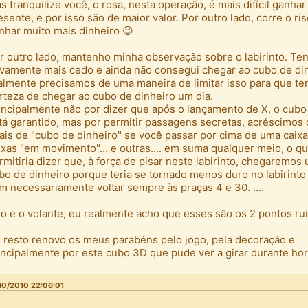
s tranquilize você, o rosa, nesta operação, é mais difícil ganha
esente, e por isso são de maior valor. Por outro lado, corre o ri
nhar muito mais dinheiro 😉
r outro lado, mantenho minha observação sobre o labirinto. Ten
vamente mais cedo e ainda não consegui chegar ao cubo de di
almente precisamos de uma maneira de limitar isso para que t
rteza de chegar ao cubo de dinheiro um dia.
incipalmente não por dizer que após o lançamento de X, o cubo
tá garantido, mas por permitir passagens secretas, acréscimos 
nais de "cubo de dinheiro" se você passar por cima de uma caixa
ixas "em movimento"... e outras.... em suma qualquer meio, o q
rmitiria dizer que, à força de pisar neste labirinto, chegaremos
bo de dinheiro porque teria se tornado menos duro no labirinto 
m necessariamente voltar sempre às praças 4 e 30. ....
so e o volante, eu realmente acho que esses são os 2 pontos rui
 resto renovo os meus parabéns pelo jogo, pela decoração e
incipalmente por este cubo 3D que pude ver a girar durante hora
10/2010 22:06:01