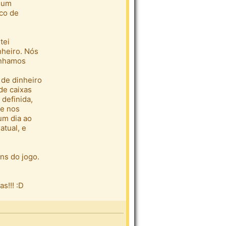
r um
sco de
tei
nheiro. Nós
enhamos
 de dinheiro
de caixas
 definida,
ue nos
 um dia ao
atual, e
ns do jogo.
s!!! :D