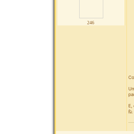
246
Co
Um
pa
E,
🙋