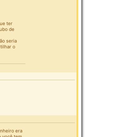
ue ter
cubo de
ão seria
ilhar o
inheiro era
e você tem