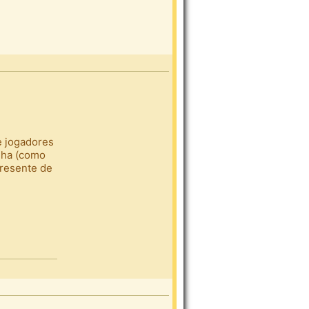
e jogadores
olha (como
presente de