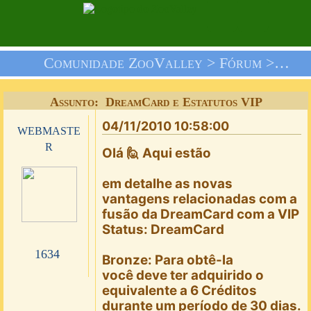
Comunidade ZooValley >
Fórum
>
Nós 
Assunto: DreamCard e Estatutos VIP
04/11/2010 10:58:00
webmaste
r
Olá 🙋 Aqui estão
em detalhe as novas
vantagens relacionadas com a
fusão da DreamCard com a VIP
Status: DreamCard
1634
Bronze: Para
obtê-la
você deve ter adquirido o
equivalente a 6 Créditos
durante um período de 30 dias.