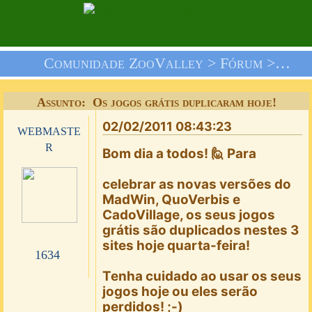
Comunidade ZooValley >
Fórum
>
Nós 
Assunto: Os jogos grátis duplicaram hoje!
02/02/2011 08:43:23
webmaste
r
Bom dia a todos! 🙋 Para
celebrar as novas versões do
MadWin, QuoVerbis e
CadoVillage, os seus jogos
grátis são duplicados nestes 3
sites hoje quarta-feira!
1634
Tenha cuidado ao usar os seus
jogos hoje ou eles serão
perdidos! ;-)