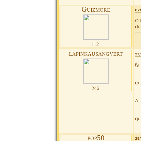
Guizmore
02/
O 
de
112
lapinkausangvert
27/
🙋
eu
246
A 
que
pop50
25/