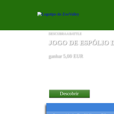
DESCUBRA A BATTLE
JOGO DE ESPÓLIO 
ganhar 5,00 EUR
um Bartop Arcade Mvsx
Descobrir