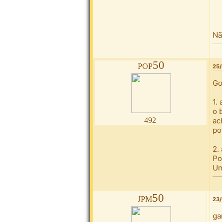
Nã
pop50
25/
Go
1.
o 
492
ac
po
2.
Po
Um
jpm50
23/
ga