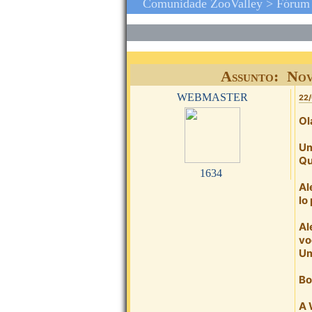
Comunidade ZooValley >
Fórum
Assunto: Nov
webmaster
22/
Ol
Um
Qu
1634
Al
lo
Al
vo
Um
Bo
A 