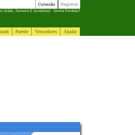
Conexão
Registrar
 Grátis, Torneios E Scratches!
Senha Perdida?
raoh
Parede
Vencedores
Ajudar