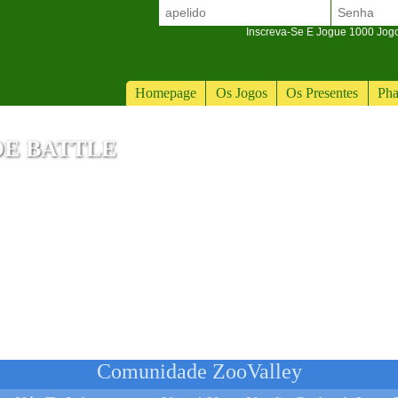
Inscreva-Se E Jogue 1000 Jogos
Homepage
Os Jogos
Os Presentes
Pha
DE BATTLE
Comunidade ZooValley