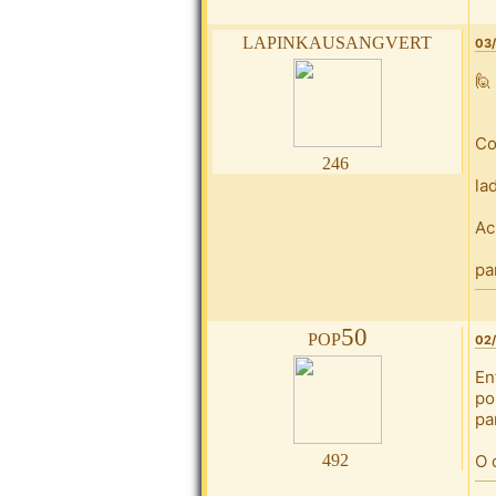
lapinkausangvert
03/
🙋
Co
246
la
Ac
pa
pop50
02/
En
po
pa
492
O 