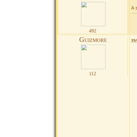
A 
492
Guizmore
25/
112