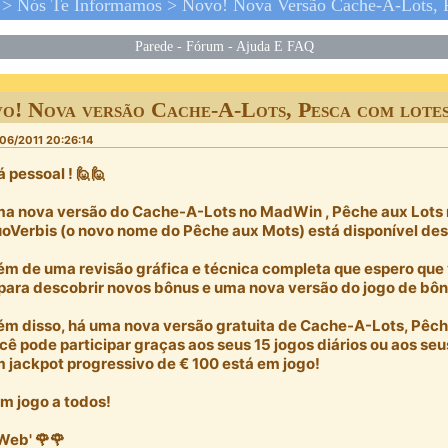
>
Nós Te Informamos
>
Novo! Nova Versão Cache-A-Lots, Pesca Com Lot
Parede
-
Fórum
-
Ajuda E FAQ
o! Nova versão Cache-A-Lots, Pesca com lotes
06/2011 20:26:14
á pessoal ! 🙋🙋
a nova versão do Cache-A-Lots no MadWin , Pêche aux Lots 
oVerbis (o novo nome do Pêche aux Mots) está disponível des
ém de uma revisão gráfica e técnica completa que espero que 
 para descobrir novos bônus e uma nova versão do jogo de bônu
ém disso, há uma nova versão gratuita de Cache-A-Lots, Pêch
cê pode participar graças aos seus 15 jogos diários ou aos seu
 jackpot progressivo de € 100 está em jogo!
m jogo a todos!
Web' 🌹🌹