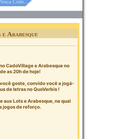
es E Arabesque
 e Arabesque
no CadoVillage e Arabesque no
de as 20h de hoje!
você goste, convido você a jogá-
s de letras no QuoVerbis !
e aux Lots e Arabesque, na qual
s jogos de reforço.