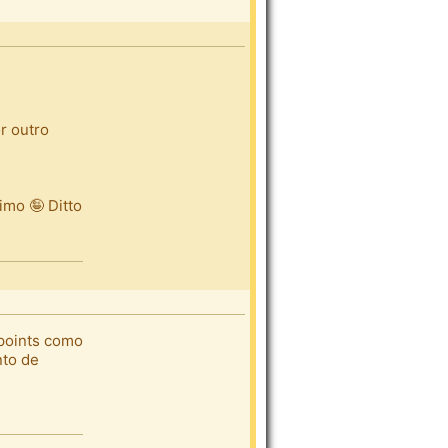
r outro
imo 🤪 Ditto
dpoints como
nto de