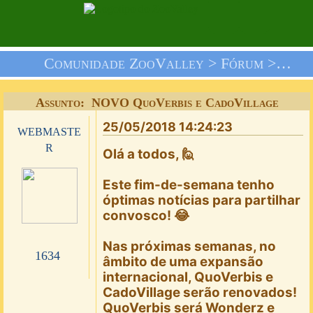
Comunidade ZooValley >
Fórum
>
Nós 
Assunto: NOVO QuoVerbis e CadoVillage
25/05/2018 14:24:23
webmaste
r
Olá a todos, 🙋
Este fim-de-semana tenho
óptimas notícias para partilhar
convosco! 😂
Nas próximas semanas, no
1634
âmbito de uma expansão
internacional, QuoVerbis e
CadoVillage serão renovados!
QuoVerbis será Wonderz e