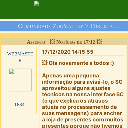
Comunidade ZooValley >
Fórum
>
Nós 
Assunto: 💥 Notícias de 17/12 💥
17/12/2020 14:15:55
webmaste
r
💥 Olá novamente a todos :)
Apenas uma pequena
informação para avisá-lo, o SC
aproveitou alguns ajustes
técnicos na nossa interface SC
(o que explica os atrasos
1634
atuais no processamento de
suas mensagens) para encher
a loja de presentes com muitos
presentes porque não tivemos