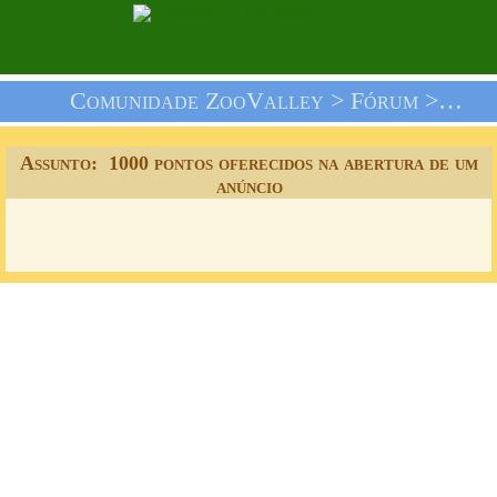
Comunidade ZooValley >
Fórum
>
Nós 
Assunto: 1000 pontos oferecidos na abertura de um
anúncio