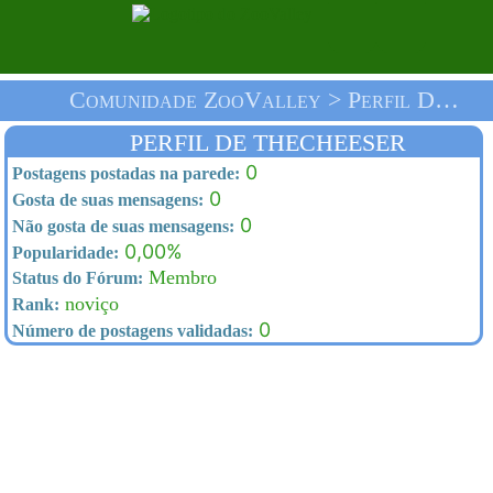
Comunidade ZooValley > Perfil De Thecheeser > Homepage
PERFIL DE THECHEESER
0
Postagens postadas na parede:
0
Gosta de suas mensagens:
0
Não gosta de suas mensagens:
0,00%
Popularidade:
Membro
Status do Fórum:
noviço
Rank:
0
Número de postagens validadas: