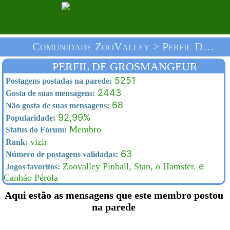
Comunidade ZooValley > Perfil De Grosmangeur > Homepage
PERFIL DE GROSMANGEUR
5251
Postagens postadas na parede:
2443
Gosta de suas mensagens:
68
Não gosta de suas mensagens:
92,99%
Popularidade:
Membro
Status do Fórum:
vizir
Rank:
63
Número de postagens validadas:
,
e
Zoovalley Pinball
Stan, o Hamster.
Jogos favoritos:
Canhão Pérola
Aqui estão as mensagens que este membro postou
na parede