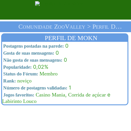
Comunidade ZooValley > Perfil De Mokn > Homepage
PERFIL DE MOKN
0
Postagens postadas na parede:
0
Gosta de suas mensagens:
0
Não gosta de suas mensagens:
0,02%
Popularidade:
Membro
Status do Fórum:
noviço
Rank:
1
Número de postagens validadas:
,
e
Casino Mania
Corrida de açúcar
Jogos favoritos:
Labirinto Louco