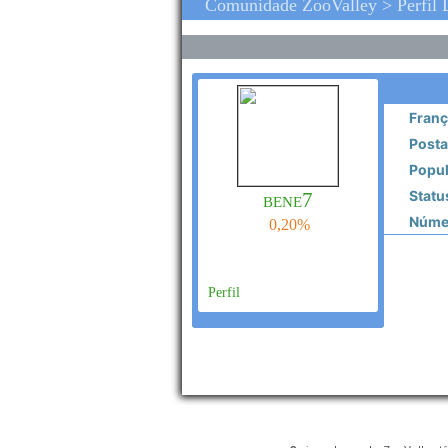
Comunidade ZooValley > Perfil
Franç
Posta
Popul
Statu
bene7
Númer
0,20%
Perfil