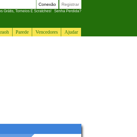
Conexão
Registrar
 Grátis, Torneios E Scratches!
Senha Perdida?
raoh
Parede
Vencedores
Ajudar