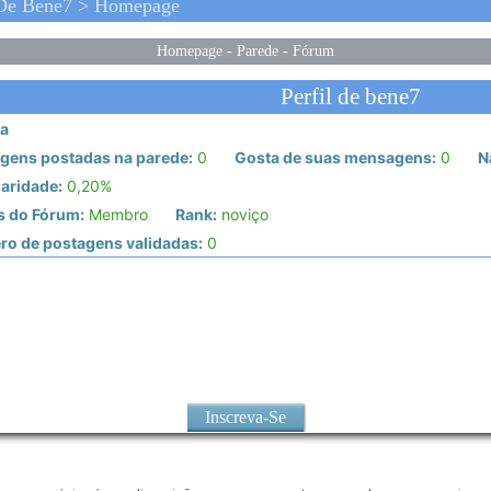
 De Bene7 > Homepage
Homepage
-
Parede
-
Fórum
Perfil de bene7
a
gens postadas na parede:
0
Gosta de suas mensagens:
0
N
aridade:
0,20%
s do Fórum:
Membro
Rank:
noviço
o de postagens validadas:
0
Inscreva-Se