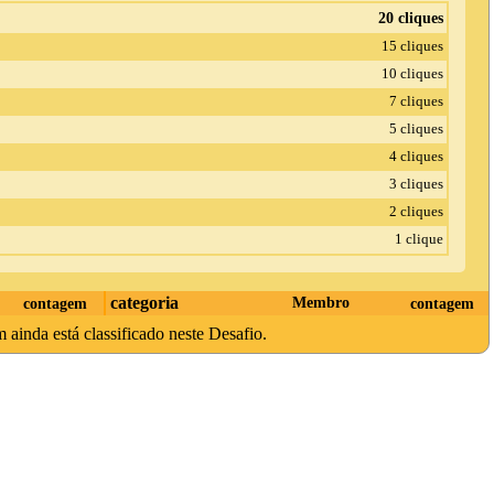
20 cliques
15 cliques
10 cliques
7 cliques
5 cliques
4 cliques
3 cliques
2 cliques
1 clique
categoria
contagem
Membro
contagem
ainda está classificado neste Desafio.