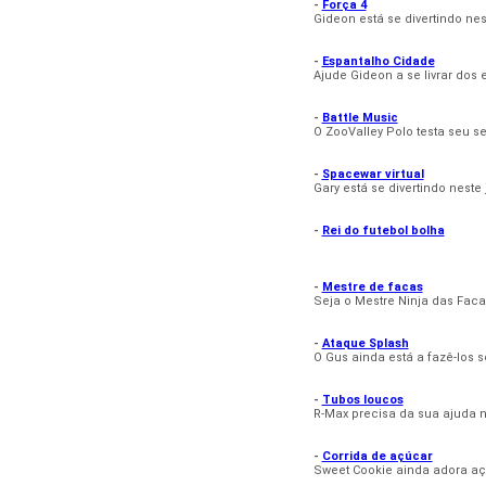
-
Força 4
Gideon está se divertindo ne
-
Espantalho Cidade
Ajude Gideon a se livrar dos 
-
Battle Music
O ZooValley Polo testa seu se
-
Spacewar virtual
Gary está se divertindo neste
-
Rei do futebol bolha
-
Mestre de facas
Seja o Mestre Ninja das Faca
-
Ataque Splash
O Gus ainda está a fazê-los 
-
Tubos loucos
R-Max precisa da sua ajuda n
-
Corrida de açúcar
Sweet Cookie ainda adora aç