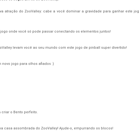
ova atração do ZooValley: cabe a você dominar a gravidade para ganhar este j
 jogo onde você só pode passar conectando os elementos juntos!
Valley levam você ao seu mundo com este jogo de pinball super divertido!
m novo jogo para olhos afiados :)
criar o Bento perfeito.
a casa assombrada do ZooValley! Ajude-o, empurrando os blocos!