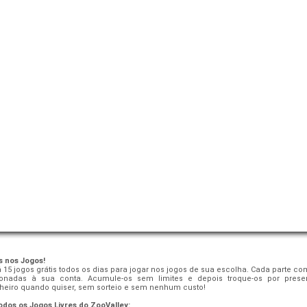
s nos Jogos!
á 15 jogos grátis todos os dias para jogar nos jogos de sua escolha. Cada parte 
ionadas à sua conta. Acumule-os sem limites e depois troque-os por prese
eiro quando quiser, sem sorteio e sem nenhum custo!
odos os Jogos Livres do ZooValley: