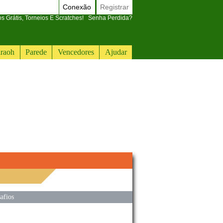
Conexão
Registrar
 Grátis, Torneios E Scratches!
Senha Perdida?
raoh
Parede
Vencedores
Ajudar
afios