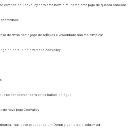
ste estande do ZooValley para este novo e muito viciante jogo de quebra-cabeça!
espantalhos!
nso de ritmo neste jogo de reflexos e velocidade não tão simples!
 jogo de parque de diversões ZooValley !
s!
seus só por apontar com estes balões de água.
este novo jogo ZooValley
úcares, mas deve escapar de um Donut gigante para sobreviver