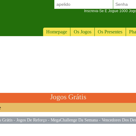
Inscreva-Se E Jogue 1000 Jogos
Homepage
Os Jogos
Os Presentes
Pha
Jogos Grátis
e
s Grátis
-
Jogos De Reforço
-
MegaChallenge Da Semana
-
Vencedores Dos Des