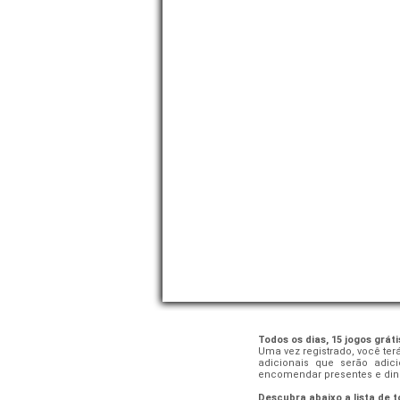
Todos os dias, 15 jogos gráti
Uma vez registrado, você ter
adicionais que serão adic
encomendar presentes e dinh
Descubra abaixo a lista de t