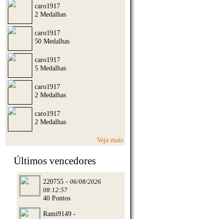
caro1917
2 Medalhas
caro1917
50 Medalhas
caro1917
5 Medalhas
caro1917
2 Medalhas
caro1917
2 Medalhas
Veja mais
Últimos vencedores
220755 -
06/08/2026
08:12:57
40 Pontos
Rami9149 -