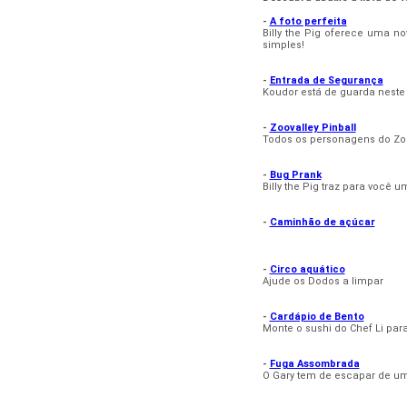
-
A foto perfeita
Billy the Pig oferece uma n
simples!
-
Entrada de Segurança
Koudor está de guarda neste
-
Zoovalley Pinball
Todos os personagens do Zoo
-
Bug Prank
Billy the Pig traz para você u
-
Caminhão de açúcar
-
Circo aquático
Ajude os Dodos a limpar
-
Cardápio de Bento
Monte o sushi do Chef Li para 
-
Fuga Assombrada
O Gary tem de escapar de um