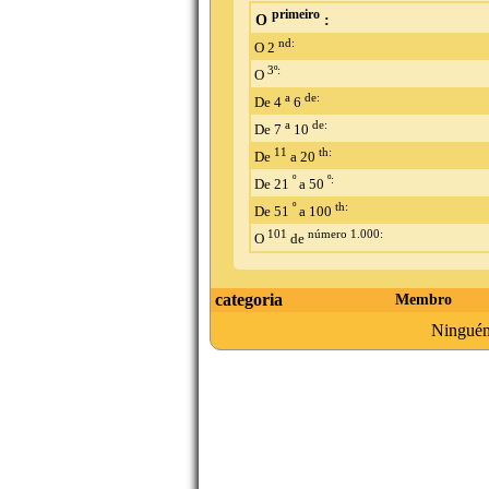
primeiro
O
:
nd:
O 2
3º:
O
a
de:
De 4
6
a
de:
De 7
10
11
th:
De
a 20
º
º:
De 21
a 50
º
th:
De 51
a 100
101
número 1.000:
O
de
categoria
Membro
Ninguém 