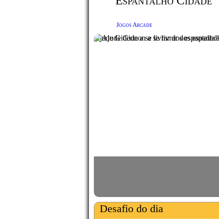
Espantalho Cidade
Jogos Arcade
Ajude Gideon a se livrar dos espantalho
Desafio do dia