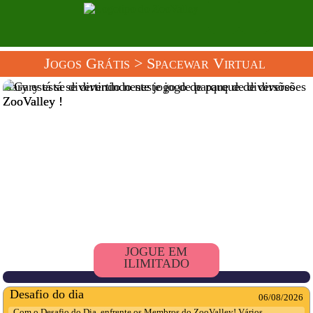
Jogos Grátis
> Spacewar Virtual
Gary está se divertindo neste jogo de parque de diversões
ZooValley !
JOGUE EM
ILIMITADO
Desafio do dia
06/08/2026
Com o Desafio do Dia, enfrente os Membros do ZooValley! Vários